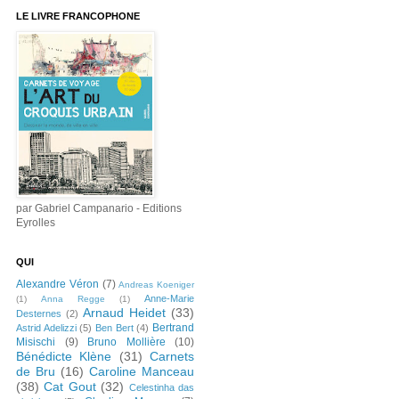
LE LIVRE FRANCOPHONE
par Gabriel Campanario - Editions
Eyrolles
QUI
Alexandre Véron
(7)
Andreas Koeniger
Anne-Marie
(1)
Anna Regge
(1)
Arnaud Heidet
(33)
Desternes
(2)
Bertrand
Astrid Adelizzi
(5)
Ben Bert
(4)
Misischi
(9)
Bruno Mollière
(10)
Bénédicte Klène
(31)
Carnets
de Bru
(16)
Caroline Manceau
(38)
Cat Gout
(32)
Celestinha das