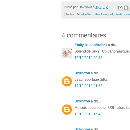
Publié par
Unknown
à
15.10.12
Libellés :
Montpellier
,
Silke Conquet
,
Sketchcra
4 commentaires:
Emily Nudd Mitchell
a dit…
Splendide Silke ! Un panoramique, de
15/10/2012 20:35
Unknown
a dit…
beau reportage Silke!
17/10/2012 21:53
Unknown
a dit…
Me suis déguisée en USK, alors j'ai 
18/10/2012 16:43
Unknown
a dit…