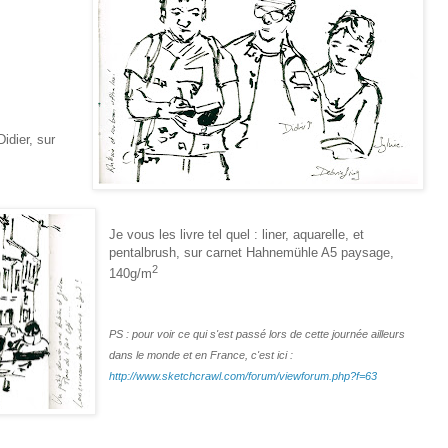
Didier, sur
Je vous les livre tel quel : liner, aquarelle, et
pentalbrush, sur carnet Hahnemühle A5 paysage,
2
140g/m
PS : pour voir ce qui s'est passé lors de cette journée ailleurs
dans le monde et en France, c'est ici :
http://www.sketchcrawl.com/forum/viewforum.php?f=63