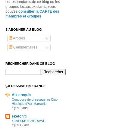
correspondants de ce blog ou les
groupes locaux existants, vous
pouvez
consulter la CARTE des
membres et groupes
S’ABONNER AU BLOG
Articles
Commentaires
RECHERCHER DANS CE BLOG
ÇA DESSINE EN FRANCE !
Aix croquis
Concours de dressage au Club
Hippique d'Aix-Marseille
Il y a 9 ans
sketch'ti
42nd SKETCHCRAWL
Il y a 12 ans