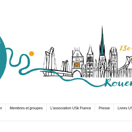
er
Membres et groupes
L'association USk France
Presse
Livres U