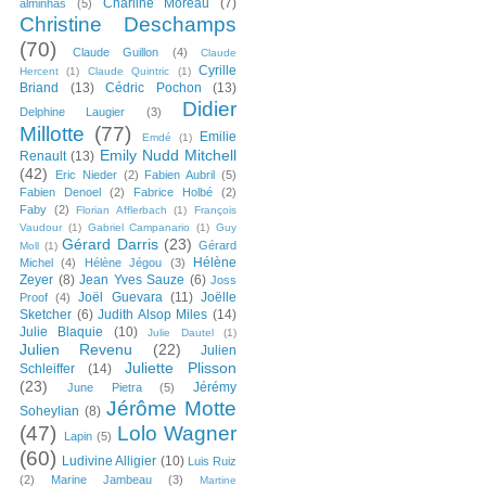
Charline Moreau
(7)
alminhas
(5)
Christine Deschamps
(70)
Claude Guillon
(4)
Claude
Cyrille
Hercent
(1)
Claude Quintric
(1)
Briand
(13)
Cédric Pochon
(13)
Didier
Delphine Laugier
(3)
Millotte
(77)
Emilie
Emdé
(1)
Emily Nudd Mitchell
Renault
(13)
(42)
Eric Nieder
(2)
Fabien Aubril
(5)
Fabien Denoel
(2)
Fabrice Holbé
(2)
Faby
(2)
Florian Afflerbach
(1)
François
Vaudour
(1)
Gabriel Campanario
(1)
Guy
Gérard Darris
(23)
Gérard
Moll
(1)
Hélène
Michel
(4)
Hélène Jégou
(3)
Zeyer
(8)
Jean Yves Sauze
(6)
Joss
Joël Guevara
(11)
Joëlle
Proof
(4)
Sketcher
(6)
Judith Alsop Miles
(14)
Julie Blaquie
(10)
Julie Dautel
(1)
Julien Revenu
(22)
Julien
Juliette Plisson
Schleiffer
(14)
(23)
Jérémy
June Pietra
(5)
Jérôme Motte
Soheylian
(8)
(47)
Lolo Wagner
Lapin
(5)
(60)
Ludivine Alligier
(10)
Luis Ruiz
(2)
Marine Jambeau
(3)
Martine