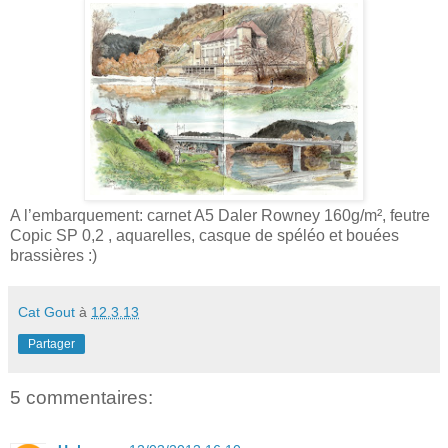
A l’embarquement: carnet A5 Daler Rowney 160g/m², feutre
Copic SP 0,2 , aquarelles, casque de spéléo et bouées
brassières :)
Cat Gout
à
12.3.13
Partager
5 commentaires: