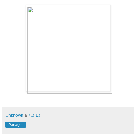
Unknown
à
7.3.13
Partager