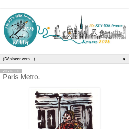
▼
25.3.13
Paris Metro.