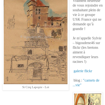
Vraiment heureuse
de vous rejoindre en
souhaitant plein de
vie à ce groupe
USK France qui ne
demande qu’à
grandir !
Je m’appelle Sylvie
– bigoudene46 sur
flickr (les bretons
aiment à
revendiquer leurs
racines !)
galerie flickr
blog :
"carnets de
...vie"
St Cirq Lapopie - Lot