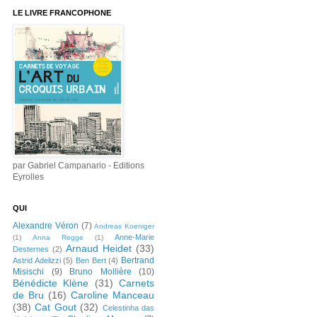
LE LIVRE FRANCOPHONE
par Gabriel Campanario - Editions
Eyrolles
QUI
Alexandre Véron
(7)
Andreas Koeniger
Anne-Marie
(1)
Anna Regge
(1)
Arnaud Heidet
(33)
Desternes
(2)
Bertrand
Astrid Adelizzi
(5)
Ben Bert
(4)
Misischi
(9)
Bruno Mollière
(10)
Bénédicte Klène
(31)
Carnets
de Bru
(16)
Caroline Manceau
(38)
Cat Gout
(32)
Celestinha das