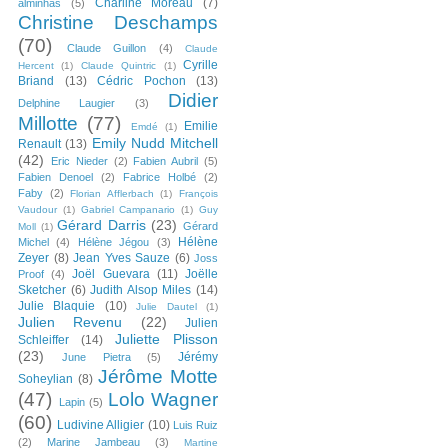
Charline Moreau
(7)
alminhas
(5)
Christine Deschamps
(70)
Claude Guillon
(4)
Claude
Cyrille
Hercent
(1)
Claude Quintric
(1)
Briand
(13)
Cédric Pochon
(13)
Didier
Delphine Laugier
(3)
Millotte
(77)
Emilie
Emdé
(1)
Emily Nudd Mitchell
Renault
(13)
(42)
Eric Nieder
(2)
Fabien Aubril
(5)
Fabien Denoel
(2)
Fabrice Holbé
(2)
Faby
(2)
Florian Afflerbach
(1)
François
Vaudour
(1)
Gabriel Campanario
(1)
Guy
Gérard Darris
(23)
Gérard
Moll
(1)
Hélène
Michel
(4)
Hélène Jégou
(3)
Zeyer
(8)
Jean Yves Sauze
(6)
Joss
Joël Guevara
(11)
Joëlle
Proof
(4)
Sketcher
(6)
Judith Alsop Miles
(14)
Julie Blaquie
(10)
Julie Dautel
(1)
Julien Revenu
(22)
Julien
Juliette Plisson
Schleiffer
(14)
(23)
Jérémy
June Pietra
(5)
Jérôme Motte
Soheylian
(8)
(47)
Lolo Wagner
Lapin
(5)
(60)
Ludivine Alligier
(10)
Luis Ruiz
(2)
Marine Jambeau
(3)
Martine