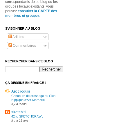
correspondants de ce blog ou les
groupes locaux existants, vous
pouvez
consulter la CARTE des
membres et groupes
S’ABONNER AU BLOG
Articles
Commentaires
RECHERCHER DANS CE BLOG
ÇA DESSINE EN FRANCE !
Aix croquis
Concours de dressage au Club
Hippique d'Aix-Marseille
Il y a 9 ans
sketch'ti
42nd SKETCHCRAWL
Il y a 12 ans