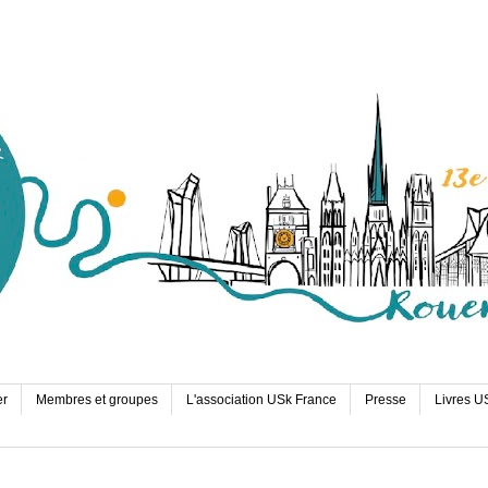
er
Membres et groupes
L'association USk France
Presse
Livres U