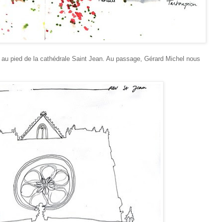
au pied de la cathédrale Saint Jean. Au passage, Gérard Michel nous