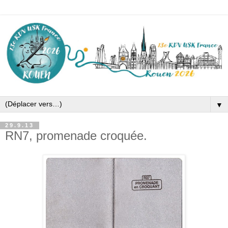
▼
29.9.13
RN7, promenade croquée.