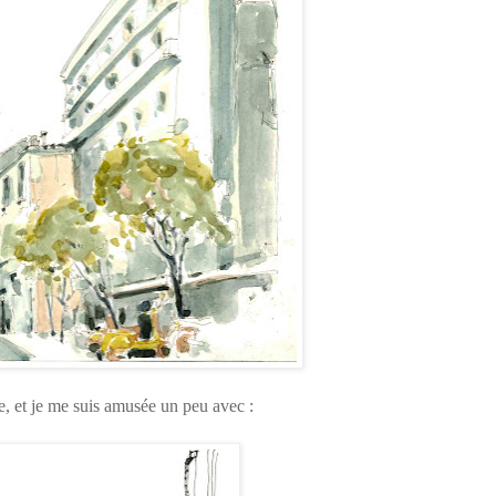
e,
et je me suis amusée un peu avec :