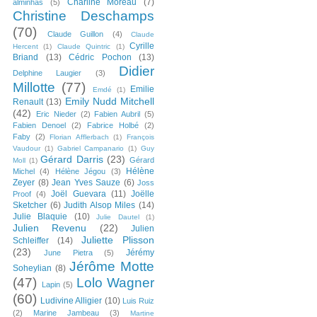
Charline Moreau
(7)
alminhas
(5)
Christine Deschamps
(70)
Claude Guillon
(4)
Claude
Cyrille
Hercent
(1)
Claude Quintric
(1)
Briand
(13)
Cédric Pochon
(13)
Didier
Delphine Laugier
(3)
Millotte
(77)
Emilie
Emdé
(1)
Emily Nudd Mitchell
Renault
(13)
(42)
Eric Nieder
(2)
Fabien Aubril
(5)
Fabien Denoel
(2)
Fabrice Holbé
(2)
Faby
(2)
Florian Afflerbach
(1)
François
Vaudour
(1)
Gabriel Campanario
(1)
Guy
Gérard Darris
(23)
Gérard
Moll
(1)
Hélène
Michel
(4)
Hélène Jégou
(3)
Zeyer
(8)
Jean Yves Sauze
(6)
Joss
Joël Guevara
(11)
Joëlle
Proof
(4)
Sketcher
(6)
Judith Alsop Miles
(14)
Julie Blaquie
(10)
Julie Dautel
(1)
Julien Revenu
(22)
Julien
Juliette Plisson
Schleiffer
(14)
(23)
Jérémy
June Pietra
(5)
Jérôme Motte
Soheylian
(8)
(47)
Lolo Wagner
Lapin
(5)
(60)
Ludivine Alligier
(10)
Luis Ruiz
(2)
Marine Jambeau
(3)
Martine