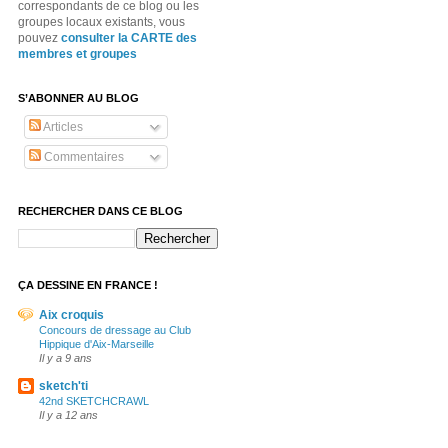
correspondants de ce blog ou les
groupes locaux existants, vous
pouvez
consulter la CARTE des
membres et groupes
S’ABONNER AU BLOG
Articles
Commentaires
RECHERCHER DANS CE BLOG
ÇA DESSINE EN FRANCE !
Aix croquis
Concours de dressage au Club
Hippique d'Aix-Marseille
Il y a 9 ans
sketch'ti
42nd SKETCHCRAWL
Il y a 12 ans