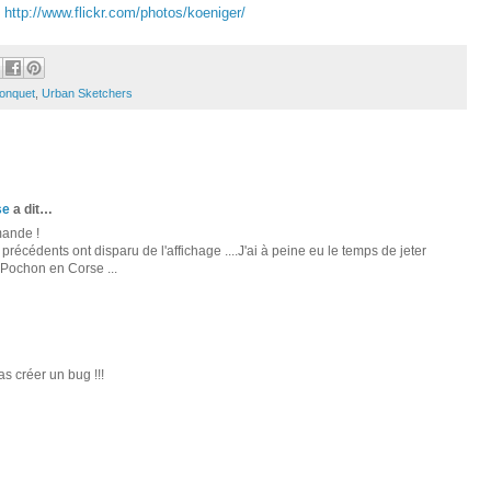
:
http://www.flickr.com/photos/koeniger/
Conquet
,
Urban Sketchers
se
a dit…
mande !
 précédents ont disparu de l'affichage ....J'ai à peine eu le temps de jeter
 Pochon en Corse ...
as créer un bug !!!