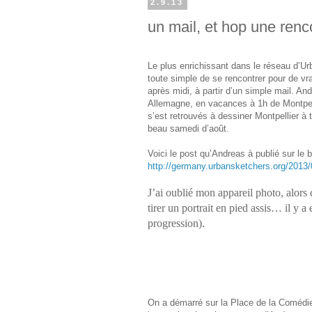
2.9.13
un mail, et hop une renc
Le plus enrichissant dans le réseau d’Urb
toute simple de se rencontrer pour de vr
après midi, à partir d’un simple mail. A
Allemagne, en vacances à 1h de Montpell
s’est retrouvés à dessiner Montpellier à t
beau samedi d’août.
Voici le post qu’Andreas à publié sur le
http://germany.urbansketchers.org/2013/
J’ai oublié mon appareil photo, alors 
tirer un portrait en pied assis… il y 
progression).
On a démarré sur la Place de la Comédi