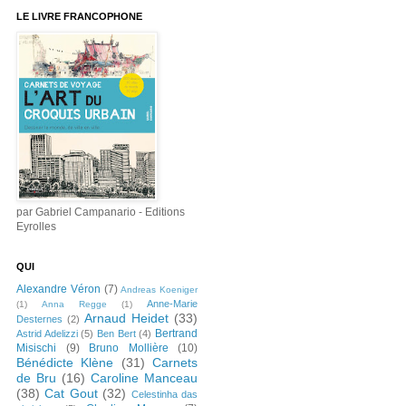
LE LIVRE FRANCOPHONE
par Gabriel Campanario - Editions
Eyrolles
QUI
Alexandre Véron
(7)
Andreas Koeniger
Anne-Marie
(1)
Anna Regge
(1)
Arnaud Heidet
(33)
Desternes
(2)
Bertrand
Astrid Adelizzi
(5)
Ben Bert
(4)
Misischi
(9)
Bruno Mollière
(10)
Bénédicte Klène
(31)
Carnets
de Bru
(16)
Caroline Manceau
(38)
Cat Gout
(32)
Celestinha das