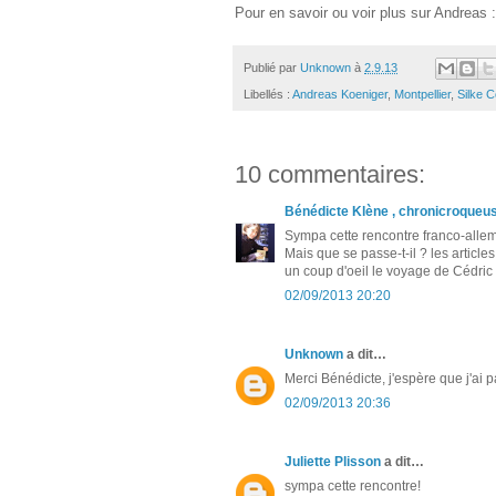
Pour en savoir ou voir plus sur Andreas 
Publié par
Unknown
à
2.9.13
Libellés :
Andreas Koeniger
,
Montpellier
,
Silke 
10 commentaires:
Bénédicte Klène , chronicroqueu
Sympa cette rencontre franco-alle
Mais que se passe-t-il ? les articles
un coup d'oeil le voyage de Cédric
02/09/2013 20:20
Unknown
a dit…
Merci Bénédicte, j'espère que j'ai p
02/09/2013 20:36
Juliette Plisson
a dit…
sympa cette rencontre!