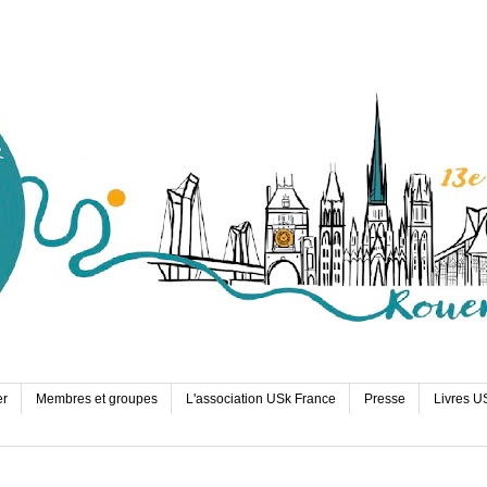
er
Membres et groupes
L'association USk France
Presse
Livres U