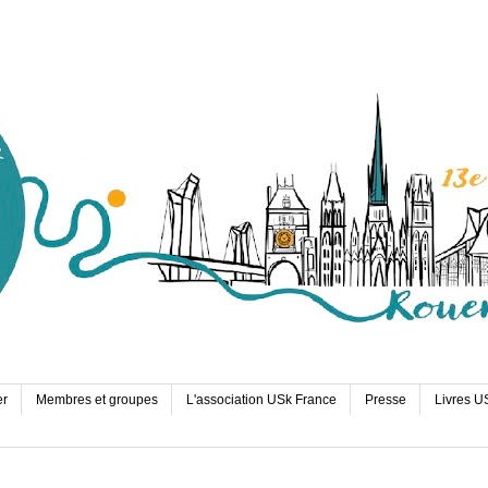
er
Membres et groupes
L'association USk France
Presse
Livres U