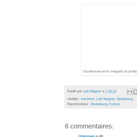
J'ai retrouvé en le croquant un produi
Publié par
Lolo Wagner
à
7.10.13
Libellés :
inachevé
,
Lolo Wagner
,
Strasbourg
Pays/territoire :
Strasbourg, France
6 commentaires:
Unknown
a dit…