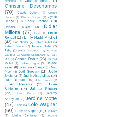
Charline Moreau
(7)
alminhas
(5)
Christine Deschamps
(70)
Claude Guillon
(4)
Claude
Cyrille
Hercent
(1)
Claude Quintric
(1)
Briand
(13)
Cédric Pochon
(13)
Didier
Delphine Laugier
(3)
Millotte
(77)
Emilie
Emdé
(1)
Emily Nudd Mitchell
Renault
(13)
(42)
Eric Nieder
(2)
Fabien Aubril
(5)
Fabien Denoel
(2)
Fabrice Holbé
(2)
Faby
(2)
Florian Afflerbach
(1)
François
Vaudour
(1)
Gabriel Campanario
(1)
Guy
Gérard Darris
(23)
Gérard
Moll
(1)
Hélène
Michel
(4)
Hélène Jégou
(3)
Zeyer
(8)
Jean Yves Sauze
(6)
Joss
Joël Guevara
(11)
Joëlle
Proof
(4)
Sketcher
(6)
Judith Alsop Miles
(14)
Julie Blaquie
(10)
Julie Dautel
(1)
Julien Revenu
(22)
Julien
Juliette Plisson
Schleiffer
(14)
(23)
Jérémy
June Pietra
(5)
Jérôme Motte
Soheylian
(8)
(47)
Lolo Wagner
Lapin
(5)
(60)
Ludivine Alligier
(10)
Luis Ruiz
(2)
Marine Jambeau
(3)
Martine