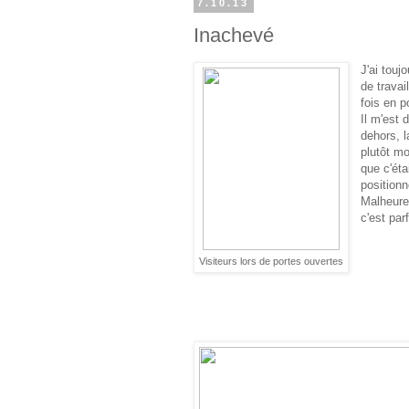
7.10.13
Inachevé
J'ai tou
de travai
fois en p
Il m'est 
dehors, l
plutôt mo
que c'éta
position
Malheure
c'est par
Visiteurs lors de portes ouvertes