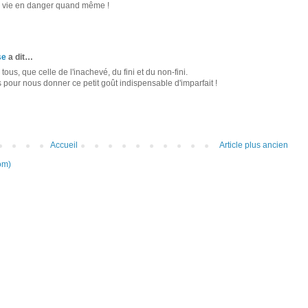
ta vie en danger quand même !
se
a dit…
ous, que celle de l'inachevé, du fini et du non-fini.
 pour nous donner ce petit goût indispensable d'imparfait !
Accueil
Article plus ancien
om)