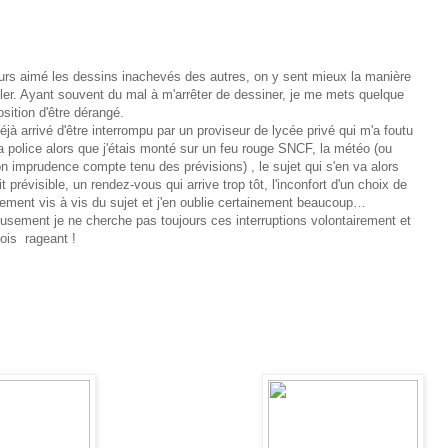
jours aimé les dessins inachevés des autres, on y sent mieux la manière
ller. Ayant souvent du mal à m'arrêter de dessiner, je me mets quelque
osition d'être dérangé.
déjà arrivé d'être interrompu par un proviseur de lycée privé qui m'a foutu
a police alors que j'étais monté sur un feu rouge SNCF, la météo (ou
n imprudence compte tenu des prévisions) , le sujet qui s'en va alors
it prévisible, un rendez-vous qui arrive trop tôt, l'inconfort d'un choix de
nement vis à vis du sujet et j'en oublie certainement beaucoup…
usement je ne cherche pas toujours ces interruptions volontairement et
fois rageant !