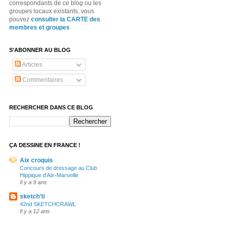
correspondants de ce blog ou les
groupes locaux existants, vous
pouvez
consulter la CARTE des
membres et groupes
S’ABONNER AU BLOG
Articles
Commentaires
RECHERCHER DANS CE BLOG
ÇA DESSINE EN FRANCE !
Aix croquis
Concours de dressage au Club
Hippique d'Aix-Marseille
Il y a 9 ans
sketch'ti
42nd SKETCHCRAWL
Il y a 12 ans