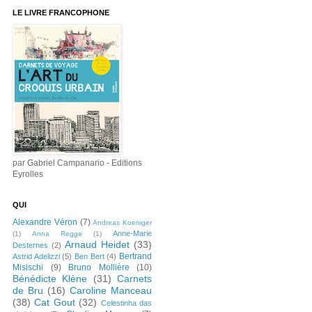
LE LIVRE FRANCOPHONE
par Gabriel Campanario - Editions
Eyrolles
QUI
Alexandre Véron
(7)
Andreas Koeniger
Anne-Marie
(1)
Anna Regge
(1)
Arnaud Heidet
(33)
Desternes
(2)
Bertrand
Astrid Adelizzi
(5)
Ben Bert
(4)
Misischi
(9)
Bruno Mollière
(10)
Bénédicte Klène
(31)
Carnets
de Bru
(16)
Caroline Manceau
(38)
Cat Gout
(32)
Celestinha das