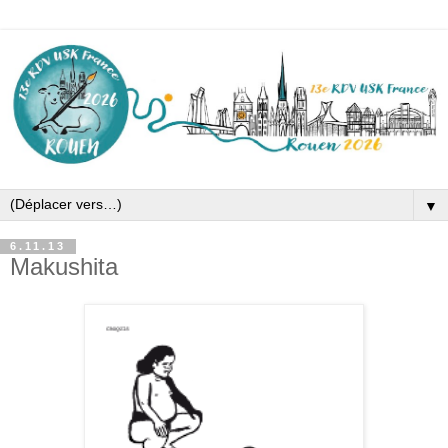
▼
6.11.13
Makushita