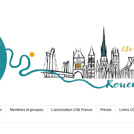
er
Membres et groupes
L'association USk France
Presse
Livres U