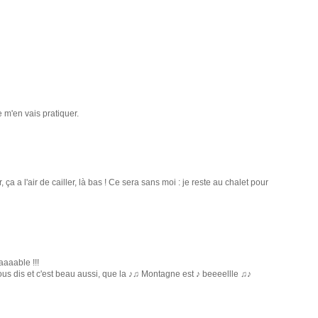
 m'en vais pratiquer.
 ça a l'air de cailler, là bas ! Ce sera sans moi : je reste au chalet pour
aaable !!!
nous dis et c'est beau aussi, que la ♪♫ Montagne est ♪ beeeellle ♫♪