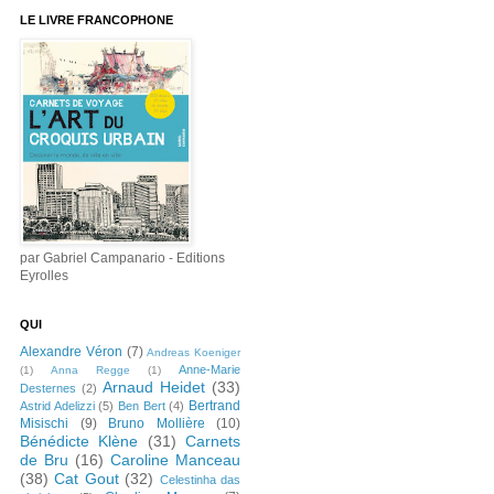
LE LIVRE FRANCOPHONE
par Gabriel Campanario - Editions
Eyrolles
QUI
Alexandre Véron
(7)
Andreas Koeniger
Anne-Marie
(1)
Anna Regge
(1)
Arnaud Heidet
(33)
Desternes
(2)
Bertrand
Astrid Adelizzi
(5)
Ben Bert
(4)
Misischi
(9)
Bruno Mollière
(10)
Bénédicte Klène
(31)
Carnets
de Bru
(16)
Caroline Manceau
(38)
Cat Gout
(32)
Celestinha das