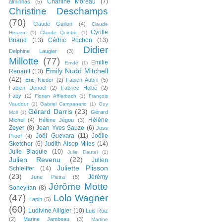
Charline Moreau
(7)
alminhas
(5)
Christine Deschamps
(70)
Claude Guillon
(4)
Claude
Cyrille
Hercent
(1)
Claude Quintric
(1)
Briand
(13)
Cédric Pochon
(13)
Didier
Delphine Laugier
(3)
Millotte
(77)
Emilie
Emdé
(1)
Emily Nudd Mitchell
Renault
(13)
(42)
Eric Nieder
(2)
Fabien Aubril
(5)
Fabien Denoel
(2)
Fabrice Holbé
(2)
Faby
(2)
Florian Afflerbach
(1)
François
Vaudour
(1)
Gabriel Campanario
(1)
Guy
Gérard Darris
(23)
Gérard
Moll
(1)
Hélène
Michel
(4)
Hélène Jégou
(3)
Zeyer
(8)
Jean Yves Sauze
(6)
Joss
Joël Guevara
(11)
Joëlle
Proof
(4)
Sketcher
(6)
Judith Alsop Miles
(14)
Julie Blaquie
(10)
Julie Dautel
(1)
Julien Revenu
(22)
Julien
Juliette Plisson
Schleiffer
(14)
(23)
Jérémy
June Pietra
(5)
Jérôme Motte
Soheylian
(8)
(47)
Lolo Wagner
Lapin
(5)
(60)
Ludivine Alligier
(10)
Luis Ruiz
(2)
Marine Jambeau
(3)
Martine