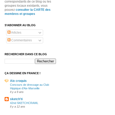
correspondants de ce blog ou les
groupes locaux existants, vous
pouvez
consulter la CARTE des
membres et groupes
S’ABONNER AU BLOG
Articles
Commentaires
RECHERCHER DANS CE BLOG
ÇA DESSINE EN FRANCE !
Aix croquis
Concours de dressage au Club
Hippique d'Aix-Marseille
Il y a 9 ans
sketch'ti
42nd SKETCHCRAWL
Il y a 12 ans