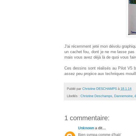
J'ai récemment jeté mon dévolu graphique
un cachet fou, dont je ne me lasse pas 
mais vous avez déjà là de quoi vous faire
Ces dessins sont réalisés au Pilot V5 bl
assez peu propice aux techniques mouill
Publié par
Christine DESCHAMPS
à
18.1.14
Libellés :
Christine Deschamps
,
Dannemoine
,
é
1 commentaire:
Unknown
a dit…
Bien sympa comme d'hab'