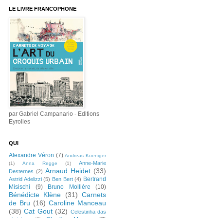
LE LIVRE FRANCOPHONE
par Gabriel Campanario - Editions
Eyrolles
QUI
Alexandre Véron
(7)
Andreas Koeniger
Anne-Marie
(1)
Anna Regge
(1)
Arnaud Heidet
(33)
Desternes
(2)
Bertrand
Astrid Adelizzi
(5)
Ben Bert
(4)
Misischi
(9)
Bruno Mollière
(10)
Bénédicte Klène
(31)
Carnets
de Bru
(16)
Caroline Manceau
(38)
Cat Gout
(32)
Celestinha das