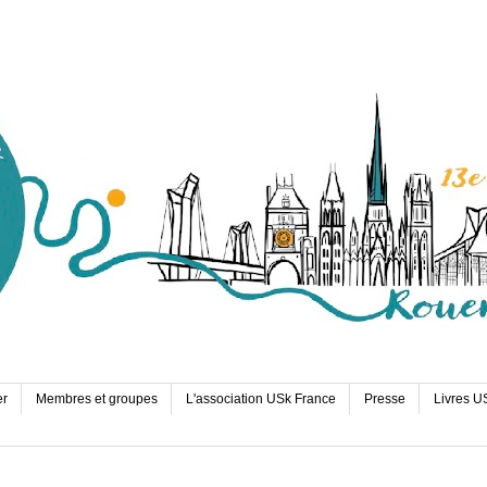
er
Membres et groupes
L'association USk France
Presse
Livres U