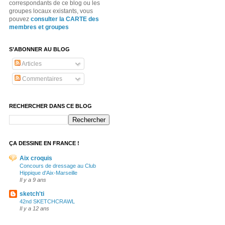
correspondants de ce blog ou les
groupes locaux existants, vous
pouvez
consulter la CARTE des
membres et groupes
S’ABONNER AU BLOG
Articles
Commentaires
RECHERCHER DANS CE BLOG
ÇA DESSINE EN FRANCE !
Aix croquis
Concours de dressage au Club
Hippique d'Aix-Marseille
Il y a 9 ans
sketch'ti
42nd SKETCHCRAWL
Il y a 12 ans