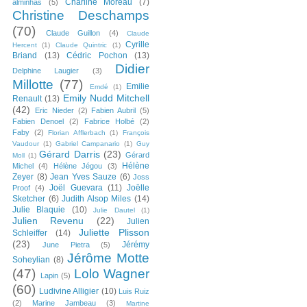
Charline Moreau
(7)
alminhas
(5)
Christine Deschamps
(70)
Claude Guillon
(4)
Claude
Cyrille
Hercent
(1)
Claude Quintric
(1)
Briand
(13)
Cédric Pochon
(13)
Didier
Delphine Laugier
(3)
Millotte
(77)
Emilie
Emdé
(1)
Emily Nudd Mitchell
Renault
(13)
(42)
Eric Nieder
(2)
Fabien Aubril
(5)
Fabien Denoel
(2)
Fabrice Holbé
(2)
Faby
(2)
Florian Afflerbach
(1)
François
Vaudour
(1)
Gabriel Campanario
(1)
Guy
Gérard Darris
(23)
Gérard
Moll
(1)
Hélène
Michel
(4)
Hélène Jégou
(3)
Zeyer
(8)
Jean Yves Sauze
(6)
Joss
Joël Guevara
(11)
Joëlle
Proof
(4)
Sketcher
(6)
Judith Alsop Miles
(14)
Julie Blaquie
(10)
Julie Dautel
(1)
Julien Revenu
(22)
Julien
Juliette Plisson
Schleiffer
(14)
(23)
Jérémy
June Pietra
(5)
Jérôme Motte
Soheylian
(8)
(47)
Lolo Wagner
Lapin
(5)
(60)
Ludivine Alligier
(10)
Luis Ruiz
(2)
Marine Jambeau
(3)
Martine