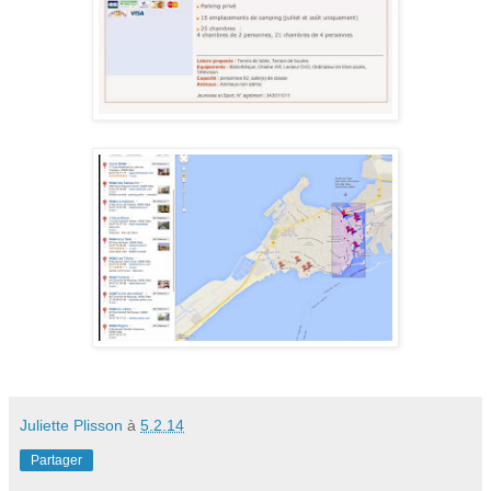
Juliette Plisson
à
5.2.14
Partager