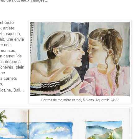
ns, de nouveaux visages...
et testé
 artiste
Et jusque là,
ait, une envie
me une
 mon sac,
un carnet "de
ps dérobé à
achevés, plein
 me
es carnets
a,
aine, Bali...
Portrait de ma mère et moi, à 5 ans. Aquarelle 24*32