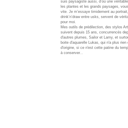
suis paysagiste aussi, d’où une véritabl
les plantes et les grands paysages, vous
vite. Je m’essaye timidement au portrait,
drink’n’draw entre usks, servent de vérit
pour moi.
Mes outils de prédilection, des stylos A
suivent depuis 15 ans, concurrencés dep
d'autres plumes, Sailor et Lamy, et surto
boite d'aquarelle Lukas, qui n'a plus rien
d'origine, si ce n'est cette patine du te
à conserver...