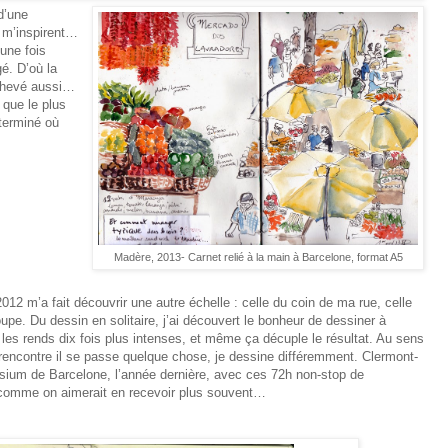
d’une
 m’inspirent…
une fois
gé. D’où la
achevé aussi…
 que le plus
éterminé où
Madère, 2013- Carnet relié à la main à Barcelone, format A5
12 m’a fait découvrir une autre échelle : celle du coin de ma rue, celle
oupe. Du dessin en solitaire, j’ai découvert le bonheur de dessiner à
les rends dix fois plus intenses, et même ça décuple le résultat. Au sens
encontre il se passe quelque chose, je dessine différemment. Clermont-
osium de Barcelone, l’année dernière, avec ces 72h non-stop de
 comme on aimerait en recevoir plus souvent…