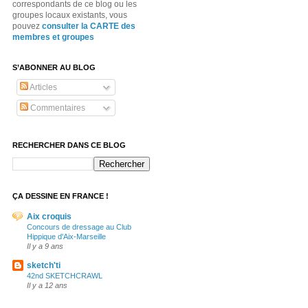
correspondants de ce blog ou les
groupes locaux existants, vous
pouvez
consulter la CARTE des
membres et groupes
S’ABONNER AU BLOG
Articles
Commentaires
RECHERCHER DANS CE BLOG
ÇA DESSINE EN FRANCE !
Aix croquis
Concours de dressage au Club
Hippique d'Aix-Marseille
Il y a 9 ans
sketch'ti
42nd SKETCHCRAWL
Il y a 12 ans