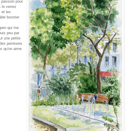
e passion pour
 le verrez
 et les
able booster
rtpen qui me
uis peu par
ut une petite
 des peintures
mps qu'on aime