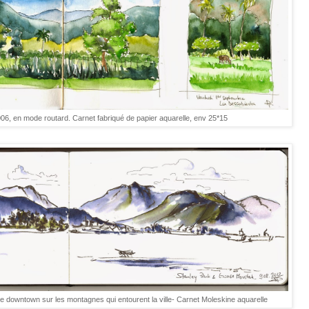
06, en mode routard. Carnet fabriqué de papier aquarelle, env 25*15
 downtown sur les montagnes qui entourent la ville- Carnet Moleskine aquarelle