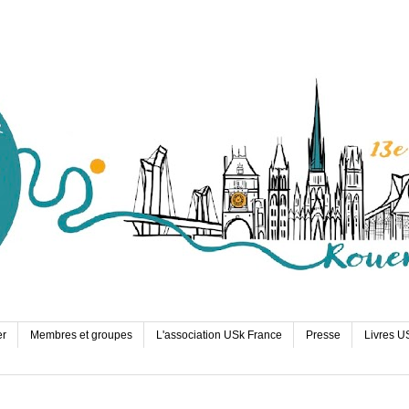
er
Membres et groupes
L'association USk France
Presse
Livres U