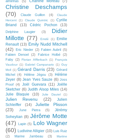
Charline Moreau
(7)
alminhas
(5)
Christine Deschamps
(70)
Claude Guillon
(4)
Claude
Cyrille
Hercent
(1)
Claude Quintric
(1)
Briand
(13)
Cédric Pochon
(13)
Didier
Delphine Laugier
(3)
Millotte
(77)
Emilie
Emdé
(1)
Emily Nudd Mitchell
Renault
(13)
(42)
Eric Nieder
(2)
Fabien Aubril
(5)
Fabien Denoel
(2)
Fabrice Holbé
(2)
Faby
(2)
Florian Afflerbach
(1)
François
Vaudour
(1)
Gabriel Campanario
(1)
Guy
Gérard Darris
(23)
Gérard
Moll
(1)
Hélène
Michel
(4)
Hélène Jégou
(3)
Zeyer
(8)
Jean Yves Sauze
(6)
Joss
Joël Guevara
(11)
Joëlle
Proof
(4)
Sketcher
(6)
Judith Alsop Miles
(14)
Julie Blaquie
(10)
Julie Dautel
(1)
Julien Revenu
(22)
Julien
Juliette Plisson
Schleiffer
(14)
(23)
Jérémy
June Pietra
(5)
Jérôme Motte
Soheylian
(8)
(47)
Lolo Wagner
Lapin
(5)
(60)
Ludivine Alligier
(10)
Luis Ruiz
(2)
Marine Jambeau
(3)
Martine