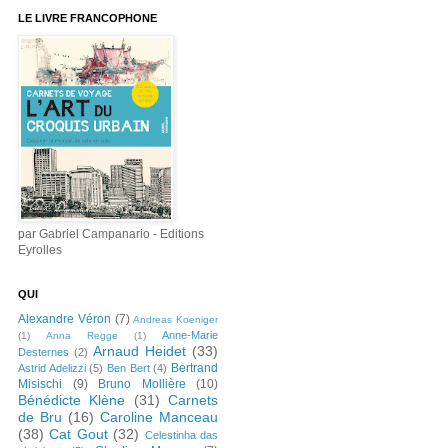
LE LIVRE FRANCOPHONE
par Gabriel Campanario - Editions
Eyrolles
QUI
Alexandre Véron
(7)
Andreas Koeniger
Anne-Marie
(1)
Anna Regge
(1)
Arnaud Heidet
(33)
Desternes
(2)
Bertrand
Astrid Adelizzi
(5)
Ben Bert
(4)
Misischi
(9)
Bruno Mollière
(10)
Bénédicte Klène
(31)
Carnets
de Bru
(16)
Caroline Manceau
(38)
Cat Gout
(32)
Celestinha das