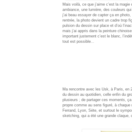
Mais voilà, ce que j’aime c’est la magie 
ambiance, une lumière, des couleurs qui
j’ai beau essayer de capter ça en photo, 
rentrée, la photo devient un cadre trop fi
pulsion du dessin sur place et d’où l’in
mais j’ai appris dans la peinture chinoise
important justement c’est le blanc, l’ind
tout est possible...
Ma rencontre avec les Usk, à Paris, en 20
du dessin au quotidien, celle enfin du gr
plusieurs ; de partager ces moments, ça 
propre comme au sens figuré, à chaque r
Ferrand, Lyon, Sète, et surtout le symp
sketching, qui a été une grande claque,