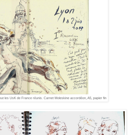
ut les UsK de France réunis. Carnet Moleskine accordéon, A5, papier fin