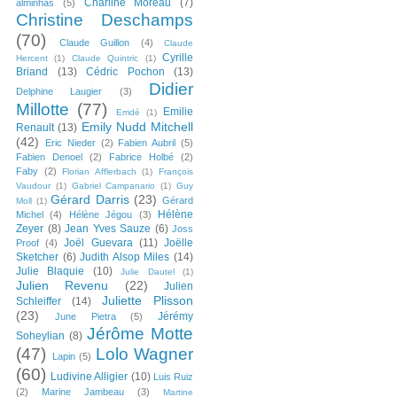
Charline Moreau
(7)
alminhas
(5)
Christine Deschamps
(70)
Claude Guillon
(4)
Claude
Cyrille
Hercent
(1)
Claude Quintric
(1)
Briand
(13)
Cédric Pochon
(13)
Didier
Delphine Laugier
(3)
Millotte
(77)
Emilie
Emdé
(1)
Emily Nudd Mitchell
Renault
(13)
(42)
Eric Nieder
(2)
Fabien Aubril
(5)
Fabien Denoel
(2)
Fabrice Holbé
(2)
Faby
(2)
Florian Afflerbach
(1)
François
Vaudour
(1)
Gabriel Campanario
(1)
Guy
Gérard Darris
(23)
Gérard
Moll
(1)
Hélène
Michel
(4)
Hélène Jégou
(3)
Zeyer
(8)
Jean Yves Sauze
(6)
Joss
Joël Guevara
(11)
Joëlle
Proof
(4)
Sketcher
(6)
Judith Alsop Miles
(14)
Julie Blaquie
(10)
Julie Dautel
(1)
Julien Revenu
(22)
Julien
Juliette Plisson
Schleiffer
(14)
(23)
Jérémy
June Pietra
(5)
Jérôme Motte
Soheylian
(8)
(47)
Lolo Wagner
Lapin
(5)
(60)
Ludivine Alligier
(10)
Luis Ruiz
(2)
Marine Jambeau
(3)
Martine