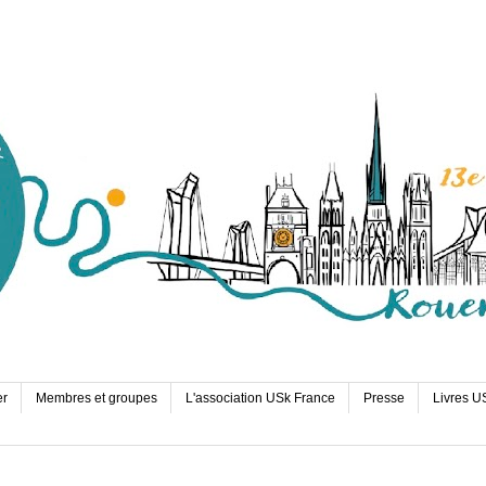
er
Membres et groupes
L'association USk France
Presse
Livres U