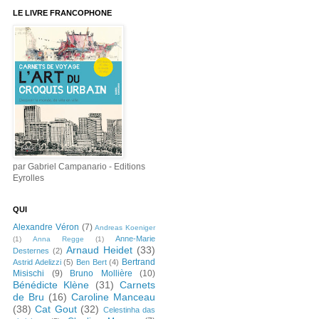
LE LIVRE FRANCOPHONE
par Gabriel Campanario - Editions
Eyrolles
QUI
Alexandre Véron
(7)
Andreas Koeniger
Anne-Marie
(1)
Anna Regge
(1)
Arnaud Heidet
(33)
Desternes
(2)
Bertrand
Astrid Adelizzi
(5)
Ben Bert
(4)
Misischi
(9)
Bruno Mollière
(10)
Bénédicte Klène
(31)
Carnets
de Bru
(16)
Caroline Manceau
(38)
Cat Gout
(32)
Celestinha das