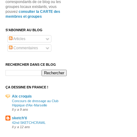
correspondants de ce blog ou les
groupes locaux existants, vous
pouvez
consulter la CARTE des
membres et groupes
S’ABONNER AU BLOG
Articles
Commentaires
RECHERCHER DANS CE BLOG
ÇA DESSINE EN FRANCE !
Aix croquis
Concours de dressage au Club
Hippique d'Aix-Marseille
Il y a 9 ans
sketch'ti
42nd SKETCHCRAWL
Il y a 12 ans