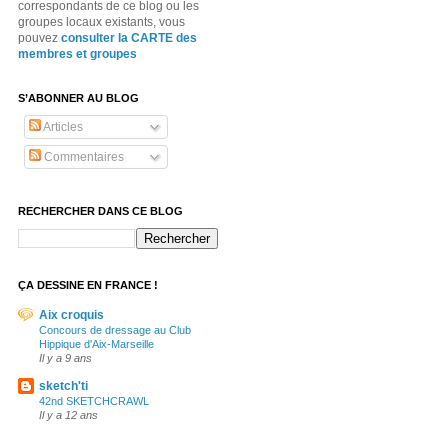
correspondants de ce blog ou les
groupes locaux existants, vous
pouvez
consulter la CARTE des
membres et groupes
S’ABONNER AU BLOG
Articles
Commentaires
RECHERCHER DANS CE BLOG
ÇA DESSINE EN FRANCE !
Aix croquis
Concours de dressage au Club
Hippique d'Aix-Marseille
Il y a 9 ans
sketch'ti
42nd SKETCHCRAWL
Il y a 12 ans