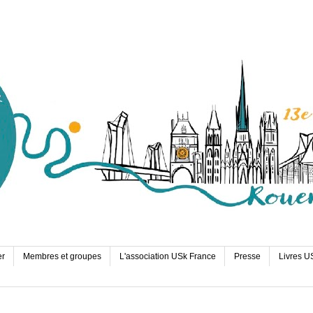
er
Membres et groupes
L'association USk France
Presse
Livres U