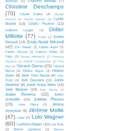
Charline Moreau
(7)
alminhas
(5)
Christine Deschamps
(70)
Claude Guillon
(4)
Claude
Cyrille
Hercent
(1)
Claude Quintric
(1)
Briand
(13)
Cédric Pochon
(13)
Didier
Delphine Laugier
(3)
Millotte
(77)
Emilie
Emdé
(1)
Emily Nudd Mitchell
Renault
(13)
(42)
Eric Nieder
(2)
Fabien Aubril
(5)
Fabien Denoel
(2)
Fabrice Holbé
(2)
Faby
(2)
Florian Afflerbach
(1)
François
Vaudour
(1)
Gabriel Campanario
(1)
Guy
Gérard Darris
(23)
Gérard
Moll
(1)
Hélène
Michel
(4)
Hélène Jégou
(3)
Zeyer
(8)
Jean Yves Sauze
(6)
Joss
Joël Guevara
(11)
Joëlle
Proof
(4)
Sketcher
(6)
Judith Alsop Miles
(14)
Julie Blaquie
(10)
Julie Dautel
(1)
Julien Revenu
(22)
Julien
Juliette Plisson
Schleiffer
(14)
(23)
Jérémy
June Pietra
(5)
Jérôme Motte
Soheylian
(8)
(47)
Lolo Wagner
Lapin
(5)
(60)
Ludivine Alligier
(10)
Luis Ruiz
(2)
Marine Jambeau
(3)
Martine