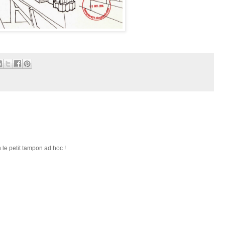
n le petit tampon ad hoc !