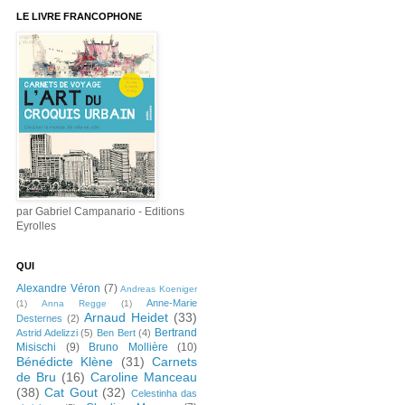
LE LIVRE FRANCOPHONE
par Gabriel Campanario - Editions
Eyrolles
QUI
Alexandre Véron
(7)
Andreas Koeniger
Anne-Marie
(1)
Anna Regge
(1)
Arnaud Heidet
(33)
Desternes
(2)
Bertrand
Astrid Adelizzi
(5)
Ben Bert
(4)
Misischi
(9)
Bruno Mollière
(10)
Bénédicte Klène
(31)
Carnets
de Bru
(16)
Caroline Manceau
(38)
Cat Gout
(32)
Celestinha das