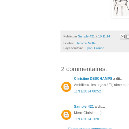
Publié par
Sampler421
à
10.11.14
Libellés :
Jérôme Motte
Pays/territoire :
Lyon, France
2 commentaires:
Christine DESCHAMPS
a dit…
Ambitieux, les sujets ! Et j'aime bie
11/11/2014 08:52
Sampler421
a dit…
Merci Christine :-)
11/11/2014 10:01
Enregistrer un commentaire