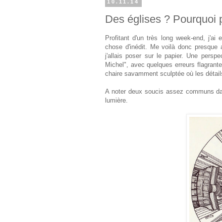
10.11.14
Des églises ? Pourquoi p
Profitant d'un très long week-end, j'ai 
chose d'inédit. Me voilà donc presque 
j'allais poser sur le papier. Une persp
Michel", avec quelques erreurs flagrantes
chaire savamment sculptée où les détails 
A noter deux soucis assez communs dans
lumière.