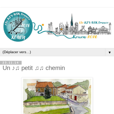
▼
23.11.14
Un ♪♫ petit ♫♫ chemin