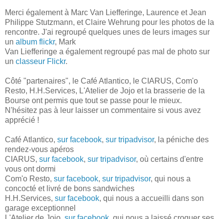
Merci également à Marc Van Liefferinge, Laurence et Jean
Philippe Stutzmann, et Claire Wehrung pour les photos de la
rencontre. J'ai regroupé quelques unes de leurs images sur
un
album flickr
, Mark
Van Liefferinge a également regroupé pas mal de photo sur
un
classeur Flickr
.
Côté "partenaires", le Café Atlantico, le CIARUS, Com'o
Resto, H.H.Services, L'Atelier de Jojo et la brasserie de la
Bourse ont permis que tout se passe pour le mieux.
N'hésitez pas à leur laisser un commentaire si vous avez
apprécié !
Café Atlantico,
sur facebook
,
sur tripadvisor
, la péniche des
rendez-vous apéros
CIARUS,
sur facebook
,
sur tripadvisor
, où certains d'entre
vous ont dormi
Com'o Resto,
sur facebook
,
sur tripadvisor
, qui nous a
concocté et livré de bons sandwiches
H.H.Services,
sur facebook
, qui nous a accueilli dans son
garage exceptionnel
L'Atelier de Jojo,
sur facebook
, qui nous a laissé croquer ses