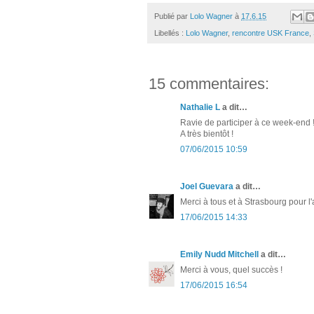
Publié par
Lolo Wagner
à
17.6.15
Libellés :
Lolo Wagner
,
rencontre USK France
,
15 commentaires:
Nathalie L
a dit…
Ravie de participer à ce week-end 
A très bientôt !
07/06/2015 10:59
Joel Guevara
a dit…
Merci à tous et à Strasbourg pour l'a
17/06/2015 14:33
Emily Nudd Mitchell
a dit…
Merci à vous, quel succès !
17/06/2015 16:54