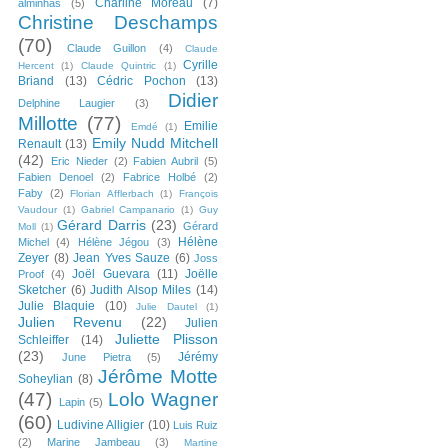
Charline Moreau
(7)
alminhas
(5)
Christine Deschamps
(70)
Claude Guillon
(4)
Claude
Cyrille
Hercent
(1)
Claude Quintric
(1)
Briand
(13)
Cédric Pochon
(13)
Didier
Delphine Laugier
(3)
Millotte
(77)
Emilie
Emdé
(1)
Emily Nudd Mitchell
Renault
(13)
(42)
Eric Nieder
(2)
Fabien Aubril
(5)
Fabien Denoel
(2)
Fabrice Holbé
(2)
Faby
(2)
Florian Afflerbach
(1)
François
Vaudour
(1)
Gabriel Campanario
(1)
Guy
Gérard Darris
(23)
Gérard
Moll
(1)
Hélène
Michel
(4)
Hélène Jégou
(3)
Zeyer
(8)
Jean Yves Sauze
(6)
Joss
Joël Guevara
(11)
Joëlle
Proof
(4)
Sketcher
(6)
Judith Alsop Miles
(14)
Julie Blaquie
(10)
Julie Dautel
(1)
Julien Revenu
(22)
Julien
Juliette Plisson
Schleiffer
(14)
(23)
Jérémy
June Pietra
(5)
Jérôme Motte
Soheylian
(8)
(47)
Lolo Wagner
Lapin
(5)
(60)
Ludivine Alligier
(10)
Luis Ruiz
(2)
Marine Jambeau
(3)
Martine