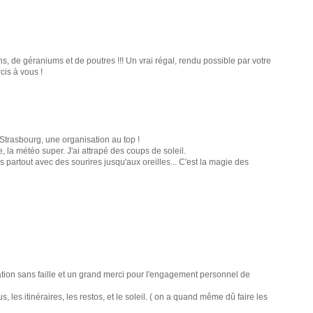
s, de géraniums et de poutres !!! Un vrai régal, rendu possible par votre
cis à vous !
Strasbourg, une organisation au top !
ue, la météo super. J'ai attrapé des coups de soleil.
 partout avec des sourires jusqu'aux oreilles... C'est la magie des
tion sans faille et un grand merci pour l'engagement personnel de
 les itinéraires, les restos, et le soleil. ( on a quand même dû faire les