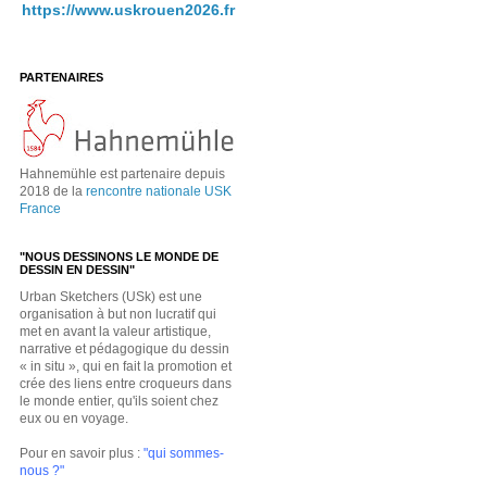
https://www.uskrouen2026.fr
PARTENAIRES
Hahnemühle est partenaire depuis
2018 de la
rencontre nationale USK
France
"NOUS DESSINONS LE MONDE DE
DESSIN EN DESSIN"
Urban Sketchers (USk) est une
organisation à but non lucratif qui
met en avant la valeur artistique,
narrative et pédagogique du dessin
« in situ », qui en fait la promotion et
crée des liens entre croqueurs dans
le monde entier, qu'ils soient chez
eux ou en voyage.
Pour en savoir plus :
"qui sommes-
nous ?"