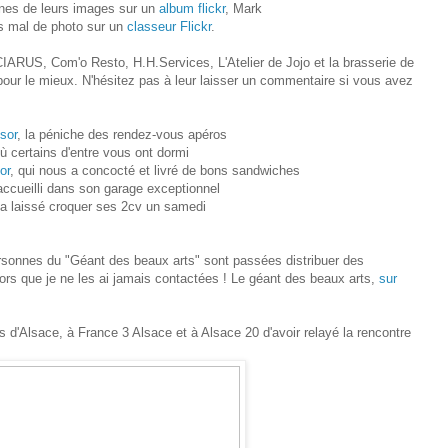
unes de leurs images sur un
album flickr
, Mark
s mal de photo sur un
classeur Flickr
.
 CIARUS, Com'o Resto, H.H.Services, L'Atelier de Jojo et la brasserie de
our le mieux. N'hésitez pas à leur laisser un commentaire si vous avez
isor
, la péniche des rendez-vous apéros
où certains d'entre vous ont dormi
or
, qui nous a concocté et livré de bons sandwiches
accueilli dans son garage exceptionnel
 a laissé croquer ses 2cv un samedi
rsonnes du "Géant des beaux arts" sont passées distribuer des
ors que je ne les ai jamais contactées ! Le géant des beaux arts,
sur
d'Alsace, à France 3 Alsace et à Alsace 20 d'avoir relayé la rencontre