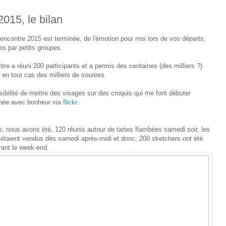
015, le bilan
 rencontre 2015 est terminée, de l'émotion pour moi lors de vos départs,
es par petits groupes.
tre a réuni 200 participants et a permis des centaines (des milliers ?)
 en tout cas des milliers de sourires.
sibilité de mettre des visages sur des croquis qui me font débuter
née avec bonheur via
flickr
.
s, nous avons été, 120 réunis autour de tartes flambées samedi soir, les
étaient vendus dès samedi après-midi et donc, 200 sketchers ont été
rant le week-end.