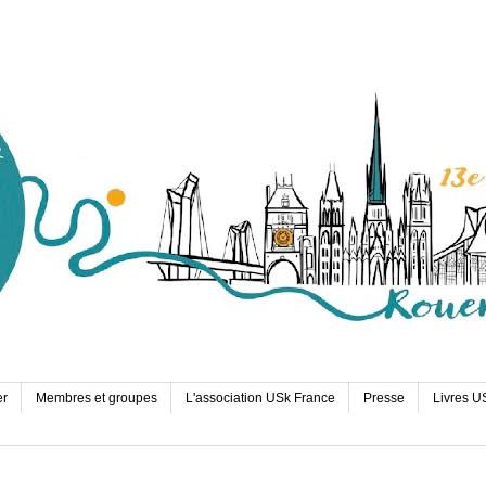
er
Membres et groupes
L'association USk France
Presse
Livres U