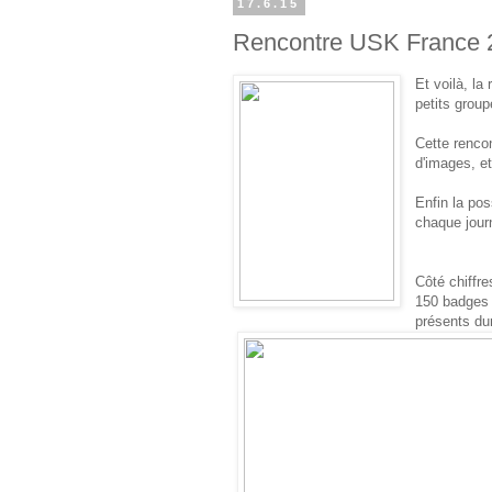
17.6.15
Rencontre USK France 2
Et voilà, la
petits group
Cette rencon
d'images, et
Enfin la pos
chaque jour
Côté chiffre
150 badges 
présents du