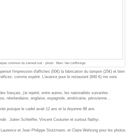
repas commun du samedi soir - photo : Marc Van Liefferinge
nsé l'impression d'affiches (50€) la fabrication du tampon (25€) et bien
 bénéfices, comme espéré. L'avance pour le restaurant (840 €) me sera
s français, j'ai repéré, entre autres, les nationalités suivantes :
se, néerlandaise, anglaise, espagnole, américaine, péruvienne…
nte puisque le cadet avait 12 ans et la doyenne 88 ans.
dé : Julien Schleiffer, Vincent Couturier et surtout Nathyi.
 Laurence et Jean Philippe Stutzmann, et Claire Wehrung pour les photos