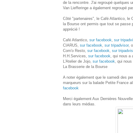
de la rencontre. J'ai regroupé quelques 
Van Liefferinge a également regroupé pa
Côté "partenaires", le Café Atlantico, le
la Bourse ont permis que tout se passe p
apprécié !
Café Atlantico,
sur facebook
,
sur tripadv
CIARUS,
sur facebook
,
sur tripadvisor
, 
Com'o Resto,
sur facebook
,
sur tripadvis
H.H.Services,
sur facebook
, qui nous a 
L'Atelier de Jojo,
sur facebook
, qui nous
La Brasserie de la Bourse
A noter également que le samedi des pe
marqueurs sur la balade Petite France al
facebook
Merci également Aux Dernières Nouvelles 
dans leurs médias.