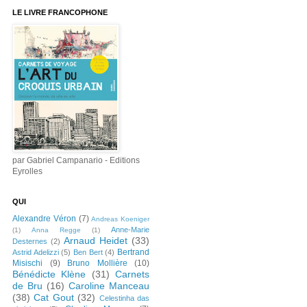
LE LIVRE FRANCOPHONE
par Gabriel Campanario - Editions
Eyrolles
QUI
Alexandre Véron
(7)
Andreas Koeniger
Anne-Marie
(1)
Anna Regge
(1)
Arnaud Heidet
(33)
Desternes
(2)
Bertrand
Astrid Adelizzi
(5)
Ben Bert
(4)
Misischi
(9)
Bruno Mollière
(10)
Bénédicte Klène
(31)
Carnets
de Bru
(16)
Caroline Manceau
(38)
Cat Gout
(32)
Celestinha das