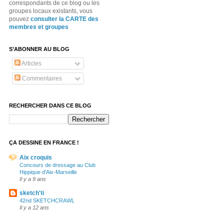
correspondants de ce blog ou les
groupes locaux existants, vous
pouvez
consulter la CARTE des
membres et groupes
S’ABONNER AU BLOG
Articles
Commentaires
RECHERCHER DANS CE BLOG
ÇA DESSINE EN FRANCE !
Aix croquis
Concours de dressage au Club
Hippique d'Aix-Marseille
Il y a 9 ans
sketch'ti
42nd SKETCHCRAWL
Il y a 12 ans