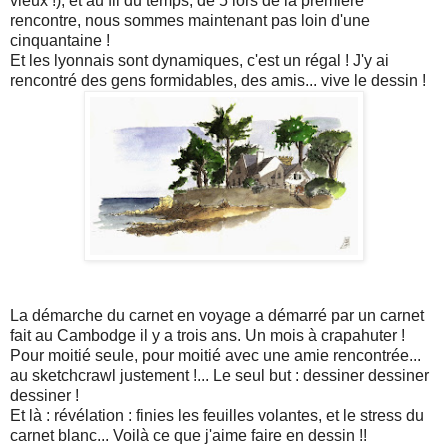
vieux !), et au fil du temps, de 5 lors de la première
rencontre, nous sommes maintenant pas loin d'une
cinquantaine !
Et les lyonnais sont dynamiques, c'est un régal ! J'y ai
rencontré des gens formidables, des amis... vive le dessin !
La démarche du carnet en voyage a démarré par un carnet
fait au Cambodge il y a trois ans. Un mois à crapahuter !
Pour moitié seule, pour moitié avec une amie rencontrée...
au sketchcrawl justement !... Le seul but : dessiner dessiner
dessiner !
Et là : révélation : finies les feuilles volantes, et le stress du
carnet blanc... Voilà ce que j'aime faire en dessin !!