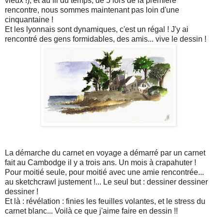
vieux !), et au fil du temps, de 5 lors de la première
rencontre, nous sommes maintenant pas loin d'une
cinquantaine !
Et les lyonnais sont dynamiques, c'est un régal ! J'y ai
rencontré des gens formidables, des amis... vive le dessin !
La démarche du carnet en voyage a démarré par un carnet
fait au Cambodge il y a trois ans. Un mois à crapahuter !
Pour moitié seule, pour moitié avec une amie rencontrée...
au sketchcrawl justement !... Le seul but : dessiner dessiner
dessiner !
Et là : révélation : finies les feuilles volantes, et le stress du
carnet blanc... Voilà ce que j'aime faire en dessin !!