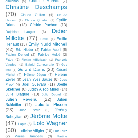
Charline Moreau
(7)
alminhas
(5)
Christine Deschamps
(70)
Claude Guillon
(4)
Claude
Cyrille
Hercent
(1)
Claude Quintric
(1)
Briand
(13)
Cédric Pochon
(13)
Didier
Delphine Laugier
(3)
Millotte
(77)
Emilie
Emdé
(1)
Emily Nudd Mitchell
Renault
(13)
(42)
Eric Nieder
(2)
Fabien Aubril
(5)
Fabien Denoel
(2)
Fabrice Holbé
(2)
Faby
(2)
Florian Afflerbach
(1)
François
Vaudour
(1)
Gabriel Campanario
(1)
Guy
Gérard Darris
(23)
Gérard
Moll
(1)
Hélène
Michel
(4)
Hélène Jégou
(3)
Zeyer
(8)
Jean Yves Sauze
(6)
Joss
Joël Guevara
(11)
Joëlle
Proof
(4)
Sketcher
(6)
Judith Alsop Miles
(14)
Julie Blaquie
(10)
Julie Dautel
(1)
Julien Revenu
(22)
Julien
Juliette Plisson
Schleiffer
(14)
(23)
Jérémy
June Pietra
(5)
Jérôme Motte
Soheylian
(8)
(47)
Lolo Wagner
Lapin
(5)
(60)
Ludivine Alligier
(10)
Luis Ruiz
(2)
Marine Jambeau
(3)
Martine