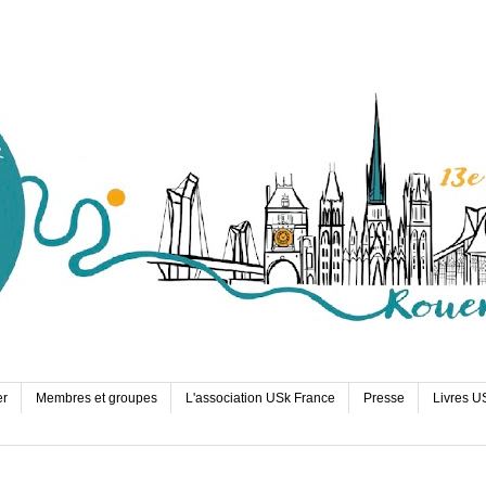
er
Membres et groupes
L'association USk France
Presse
Livres U