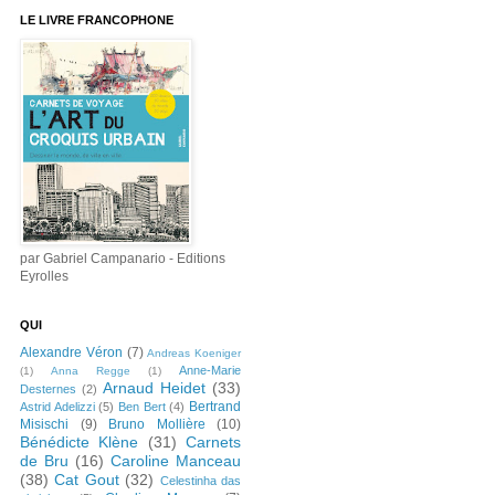
LE LIVRE FRANCOPHONE
par Gabriel Campanario - Editions
Eyrolles
QUI
Alexandre Véron
(7)
Andreas Koeniger
Anne-Marie
(1)
Anna Regge
(1)
Arnaud Heidet
(33)
Desternes
(2)
Bertrand
Astrid Adelizzi
(5)
Ben Bert
(4)
Misischi
(9)
Bruno Mollière
(10)
Bénédicte Klène
(31)
Carnets
de Bru
(16)
Caroline Manceau
(38)
Cat Gout
(32)
Celestinha das