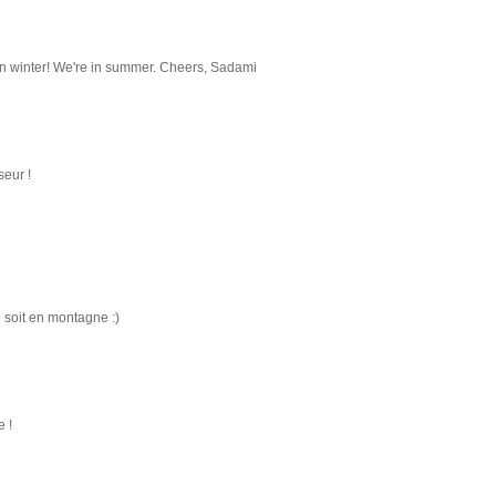
e in winter! We're in summer. Cheers, Sadami
eur !
 soit en montagne :)
 !