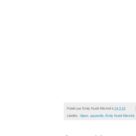
Publié par
Emily Nudd Mitchell
à
14.3.15
Libellés :
Alpes
,
aquarelle
,
Emily Nudd Mitchell
,