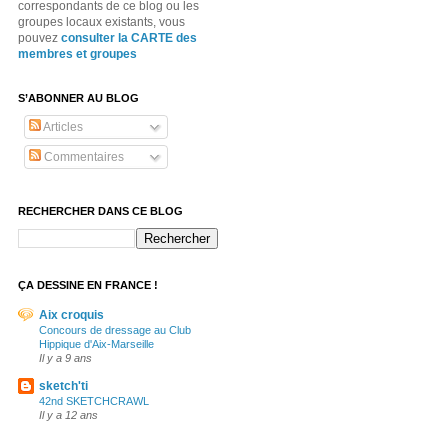
correspondants de ce blog ou les
groupes locaux existants, vous
pouvez
consulter la CARTE des
membres et groupes
S’ABONNER AU BLOG
Articles
Commentaires
RECHERCHER DANS CE BLOG
ÇA DESSINE EN FRANCE !
Aix croquis
Concours de dressage au Club
Hippique d'Aix-Marseille
Il y a 9 ans
sketch'ti
42nd SKETCHCRAWL
Il y a 12 ans