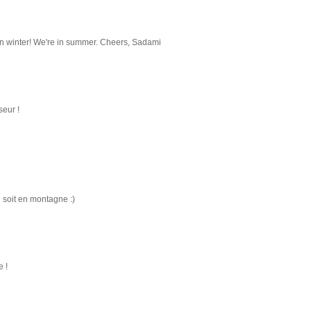
e in winter! We're in summer. Cheers, Sadami
eur !
 soit en montagne :)
 !