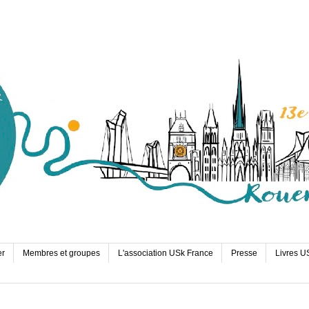
er
Membres et groupes
L'association USk France
Presse
Livres U