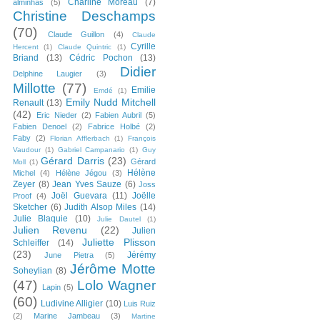
Charline Moreau
(7)
alminhas
(5)
Christine Deschamps
(70)
Claude Guillon
(4)
Claude
Cyrille
Hercent
(1)
Claude Quintric
(1)
Briand
(13)
Cédric Pochon
(13)
Didier
Delphine Laugier
(3)
Millotte
(77)
Emilie
Emdé
(1)
Emily Nudd Mitchell
Renault
(13)
(42)
Eric Nieder
(2)
Fabien Aubril
(5)
Fabien Denoel
(2)
Fabrice Holbé
(2)
Faby
(2)
Florian Afflerbach
(1)
François
Vaudour
(1)
Gabriel Campanario
(1)
Guy
Gérard Darris
(23)
Gérard
Moll
(1)
Hélène
Michel
(4)
Hélène Jégou
(3)
Zeyer
(8)
Jean Yves Sauze
(6)
Joss
Joël Guevara
(11)
Joëlle
Proof
(4)
Sketcher
(6)
Judith Alsop Miles
(14)
Julie Blaquie
(10)
Julie Dautel
(1)
Julien Revenu
(22)
Julien
Juliette Plisson
Schleiffer
(14)
(23)
Jérémy
June Pietra
(5)
Jérôme Motte
Soheylian
(8)
(47)
Lolo Wagner
Lapin
(5)
(60)
Ludivine Alligier
(10)
Luis Ruiz
(2)
Marine Jambeau
(3)
Martine