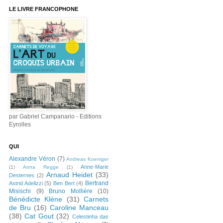
LE LIVRE FRANCOPHONE
par Gabriel Campanario - Editions
Eyrolles
QUI
Alexandre Véron
(7)
Andreas Koeniger
Anne-Marie
(1)
Anna Regge
(1)
Arnaud Heidet
(33)
Desternes
(2)
Bertrand
Astrid Adelizzi
(5)
Ben Bert
(4)
Misischi
(9)
Bruno Mollière
(10)
Bénédicte Klène
(31)
Carnets
de Bru
(16)
Caroline Manceau
(38)
Cat Gout
(32)
Celestinha das