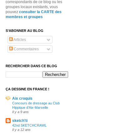
correspondants de ce blog ou les
groupes locaux existants, vous
pouvez
consulter la CARTE des
membres et groupes
S’ABONNER AU BLOG
Articles
Commentaires
RECHERCHER DANS CE BLOG
ÇA DESSINE EN FRANCE !
Aix croquis
Concours de dressage au Club
Hippique d'Aix-Marseille
Il y a 9 ans
sketch'ti
42nd SKETCHCRAWL
Il y a 12 ans