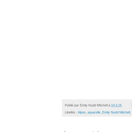
Publié par
Emily Nudd Mitchell
à
14.3.15
Libellés :
Alpes
,
aquarelle
,
Emily Nudd Mitchell
,