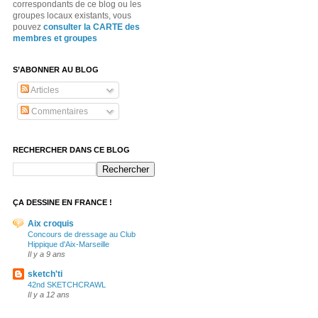
correspondants de ce blog ou les
groupes locaux existants, vous
pouvez
consulter la CARTE des
membres et groupes
S’ABONNER AU BLOG
Articles
Commentaires
RECHERCHER DANS CE BLOG
ÇA DESSINE EN FRANCE !
Aix croquis
Concours de dressage au Club
Hippique d'Aix-Marseille
Il y a 9 ans
sketch'ti
42nd SKETCHCRAWL
Il y a 12 ans