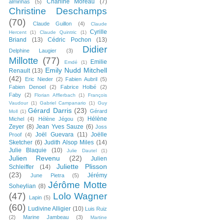
Charline Moreau
(7)
alminhas
(5)
Christine Deschamps
(70)
Claude Guillon
(4)
Claude
Cyrille
Hercent
(1)
Claude Quintric
(1)
Briand
(13)
Cédric Pochon
(13)
Didier
Delphine Laugier
(3)
Millotte
(77)
Emilie
Emdé
(1)
Emily Nudd Mitchell
Renault
(13)
(42)
Eric Nieder
(2)
Fabien Aubril
(5)
Fabien Denoel
(2)
Fabrice Holbé
(2)
Faby
(2)
Florian Afflerbach
(1)
François
Vaudour
(1)
Gabriel Campanario
(1)
Guy
Gérard Darris
(23)
Gérard
Moll
(1)
Hélène
Michel
(4)
Hélène Jégou
(3)
Zeyer
(8)
Jean Yves Sauze
(6)
Joss
Joël Guevara
(11)
Joëlle
Proof
(4)
Sketcher
(6)
Judith Alsop Miles
(14)
Julie Blaquie
(10)
Julie Dautel
(1)
Julien Revenu
(22)
Julien
Juliette Plisson
Schleiffer
(14)
(23)
Jérémy
June Pietra
(5)
Jérôme Motte
Soheylian
(8)
(47)
Lolo Wagner
Lapin
(5)
(60)
Ludivine Alligier
(10)
Luis Ruiz
(2)
Marine Jambeau
(3)
Martine