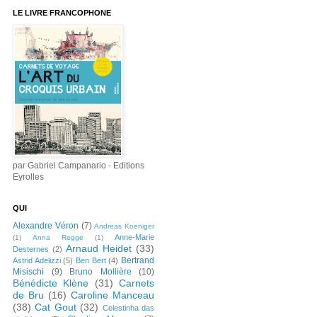
LE LIVRE FRANCOPHONE
par Gabriel Campanario - Editions
Eyrolles
QUI
Alexandre Véron
(7)
Andreas Koeniger
Anne-Marie
(1)
Anna Regge
(1)
Arnaud Heidet
(33)
Desternes
(2)
Bertrand
Astrid Adelizzi
(5)
Ben Bert
(4)
Misischi
(9)
Bruno Mollière
(10)
Bénédicte Klène
(31)
Carnets
de Bru
(16)
Caroline Manceau
(38)
Cat Gout
(32)
Celestinha das