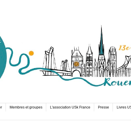
er
Membres et groupes
L'association USk France
Presse
Livres U