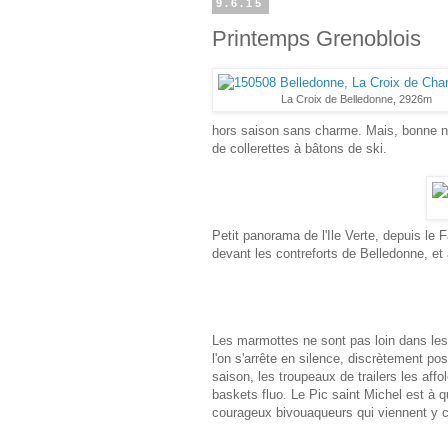
9.6.15
Printemps Grenoblois
La Croix de Belledonne, 2926m
hors saison sans charme. Mais, bonne nou
de collerettes à bâtons de ski.
Petit panorama de l'Ile Verte, depuis le 
devant les contreforts de Belledonne, et a
Les marmottes ne sont pas loin dans les p
l'on s'arrête en silence, discrètement pos
saison, les troupeaux de trailers les affol
baskets fluo. Le Pic saint Michel est à q
courageux bivouaqueurs qui viennent y con