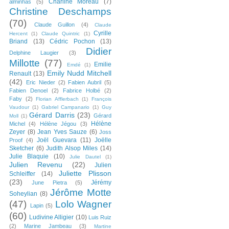
Charline Moreau
(7)
alminhas
(5)
Christine Deschamps
(70)
Claude Guillon
(4)
Claude
Cyrille
Hercent
(1)
Claude Quintric
(1)
Briand
(13)
Cédric Pochon
(13)
Didier
Delphine Laugier
(3)
Millotte
(77)
Emilie
Emdé
(1)
Emily Nudd Mitchell
Renault
(13)
(42)
Eric Nieder
(2)
Fabien Aubril
(5)
Fabien Denoel
(2)
Fabrice Holbé
(2)
Faby
(2)
Florian Afflerbach
(1)
François
Vaudour
(1)
Gabriel Campanario
(1)
Guy
Gérard Darris
(23)
Gérard
Moll
(1)
Hélène
Michel
(4)
Hélène Jégou
(3)
Zeyer
(8)
Jean Yves Sauze
(6)
Joss
Joël Guevara
(11)
Joëlle
Proof
(4)
Sketcher
(6)
Judith Alsop Miles
(14)
Julie Blaquie
(10)
Julie Dautel
(1)
Julien Revenu
(22)
Julien
Juliette Plisson
Schleiffer
(14)
(23)
Jérémy
June Pietra
(5)
Jérôme Motte
Soheylian
(8)
(47)
Lolo Wagner
Lapin
(5)
(60)
Ludivine Alligier
(10)
Luis Ruiz
(2)
Marine Jambeau
(3)
Martine