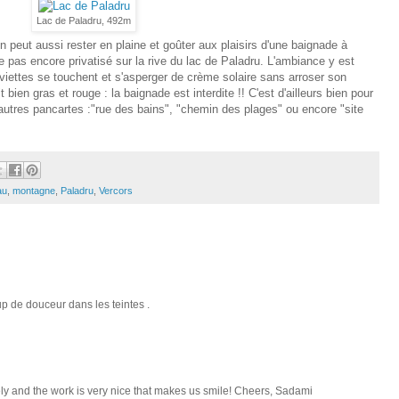
Lac de Paladru, 492m
 peut aussi rester en plaine et goûter aux plaisirs d'une baignade à
 pas encore privatisé sur la rive du lac de Paladru. L'ambiance y est
rviettes se touchent et s'asperger de crème solaire sans arroser son
 bien gras et rouge : la baignade est interdite !! C'est d'ailleurs bien pour
'autres pancartes :"rue des bains", "chemin des plages" ou encore "site
au
,
montagne
,
Paladru
,
Vercors
 de douceur dans les teintes .
ely and the work is very nice that makes us smile! Cheers, Sadami