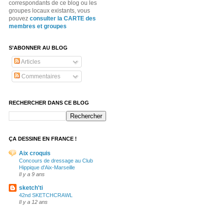
correspondants de ce blog ou les
groupes locaux existants, vous
pouvez
consulter la CARTE des
membres et groupes
S’ABONNER AU BLOG
Articles
Commentaires
RECHERCHER DANS CE BLOG
ÇA DESSINE EN FRANCE !
Aix croquis
Concours de dressage au Club
Hippique d'Aix-Marseille
Il y a 9 ans
sketch'ti
42nd SKETCHCRAWL
Il y a 12 ans