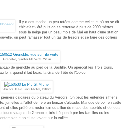
Il y a des randos un peu ratées comme celles-ci où on se dit
chic-c'est-l'été puis on se retrouve à plus de 2000 mètres
sous la neige par un beau mois de Mai en haut d'une station
velle, on peut ramasser tout un tas de trésors et se faire des colliers
Grenoble, quartier l'île Verte, 220m
FabLab de grenoble au pied de la Bastille. On aperçoit les Trois tours,
u loin, quand il fait beau, la Grande Tête de l'Obiou.
Vercors, le Pic Saint Michel, 1966m
ierriers calcaires du plateau du Vercors. On peut les entendre siffler si
té, jumelles à l'affût derrière un bonzaï d'altitude. Manque de bol, en cette
ent et elles préfèrent rester loin du sillon de musc des sportifs et de leurs
uelques virages de Grenoble, très fréquenté par les familles ou les
templer le soleil se levant sur la vallée.