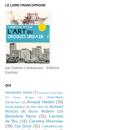
LE LIVRE FRANCOPHONE
par Gabriel Campanario - Editions
Eyrolles
QUI
Alexandre Véron
(7)
Andreas Koeniger
Anne-Marie
(1)
Anna Regge
(1)
Arnaud Heidet
(33)
Desternes
(2)
Bertrand
Astrid Adelizzi
(5)
Ben Bert
(4)
Misischi
(9)
Bruno Mollière
(10)
Bénédicte Klène
(31)
Carnets
de Bru
(16)
Caroline Manceau
(38)
Cat Gout
(32)
Celestinha das