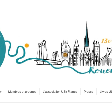
er
Membres et groupes
L'association USk France
Presse
Livres U