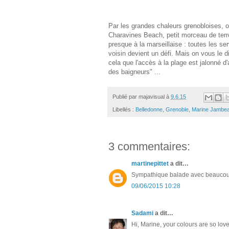
Par les grandes chaleurs grenobloises, on
Charavines Beach, petit morceau de terre
presque à la marseillaise : toutes les se
voisin devient un défi. Mais on vous le dit
cela que l'accès à la plage est jalonné d
des baigneurs" ...
Publié par
majavisual
à
9.6.15
Libellés :
Belledonne
,
Grenoble
,
Marine Jambe
3 commentaires:
martinepittet
a dit…
Sympathique balade avec beaucoup
09/06/2015 10:28
Sadami
a dit…
Hi, Marine, your colours are so lov