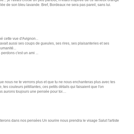
illée de son bleu lavande. Bref, Bordeaux ne sera pas pareil, sans lui.
né cette vue d'Avignon...
y avait aussi ses coups de gueules, ses rires, ses plaisanteries et ses
umanité...
perdons c'est un ami ...
que nous ne te verrons plus et que tu ne nous enchanteras plus avec tes
tes couleurs pétillantes, ces petits détails qui faisaient que l'on
us aurons toujours une pensée pour toi....
sterons dans nos pensées Un sourire nous prendra le visage Salut l'artiste