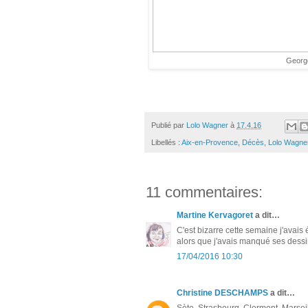
George
Publié par
Lolo Wagner
à
17.4.16
Libellés :
Aix-en-Provence
,
Décès
,
Lolo Wagne
11 commentaires:
Martine Kervagoret
a dit…
C'est bizarre cette semaine j'avais 
alors que j'avais manqué ses dessin
17/04/2016 10:30
Christine DESCHAMPS
a dit…
Sète, Strasbourg, Clermont, Marseil