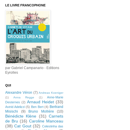
LE LIVRE FRANCOPHONE
par Gabriel Campanario - Editions
Eyrolles
QUI
Alexandre Véron
(7)
Andreas Koeniger
Anne-Marie
(1)
Anna Regge
(1)
Arnaud Heidet
(33)
Desternes
(2)
Bertrand
Astrid Adelizzi
(5)
Ben Bert
(4)
Misischi
(9)
Bruno Mollière
(10)
Bénédicte Klène
(31)
Carnets
de Bru
(16)
Caroline Manceau
(38)
Cat Gout
(32)
Celestinha das