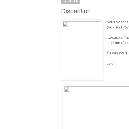
17.4.16
Disparition
Nous venons 
d'Aix en Pro
J'avais eu l'
et je me réjo
Tu vas nous 
Lolo