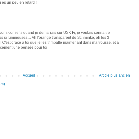
u es un peu en retard !
ons conseils quand je démarrais sur USK Fr, je voulais connaître
s si lumineuses.... Ah l'orange transparent de Schminke, oh les 3
! C'est grâce à toi que je les trimballe maintenant dans ma trousse, et à
forcément une pensée pour toi
Accueil
Article plus ancien
om)