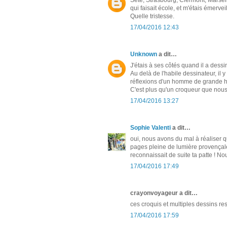
qui faisait école, et m'étais émerve
Quelle tristesse.
17/04/2016 12:43
Unknown
a dit…
J'étais à ses côtés quand il a dessi
Au delà de l'habile dessinateur, il 
réflexions d'un homme de grande h
C'est plus qu'un croqueur que nous 
17/04/2016 13:27
Sophie Valenti
a dit…
oui, nous avons du mal à réaliser 
pages pleine de lumière provençale, 
reconnaissait de suite ta patte ! No
17/04/2016 17:49
crayonvoyageur a dit…
ces croquis et multiples dessins re
17/04/2016 17:59