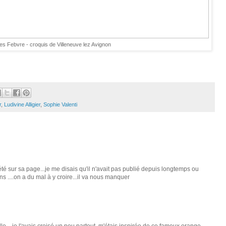
s Febvre - croquis de Villeneuve lez Avignon
r
,
Ludivine Alligier
,
Sophie Valenti
été sur sa page...je me disais qu'il n'avait pas publié depuis longtemps ou
s ....on a du mal à y croire...il va nous manquer
le... je l'avais croisé un peu partout, m'étais inspirée de ce fameux orange