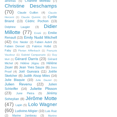
Charline Moreau
(7)
alminhas
(5)
Christine Deschamps
(70)
Claude Guillon
(4)
Claude
Cyrille
Hercent
(1)
Claude Quintric
(1)
Briand
(13)
Cédric Pochon
(13)
Didier
Delphine Laugier
(3)
Millotte
(77)
Emilie
Emdé
(1)
Emily Nudd Mitchell
Renault
(13)
(42)
Eric Nieder
(2)
Fabien Aubril
(5)
Fabien Denoel
(2)
Fabrice Holbé
(2)
Faby
(2)
Florian Afflerbach
(1)
François
Vaudour
(1)
Gabriel Campanario
(1)
Guy
Gérard Darris
(23)
Gérard
Moll
(1)
Hélène
Michel
(4)
Hélène Jégou
(3)
Zeyer
(8)
Jean Yves Sauze
(6)
Joss
Joël Guevara
(11)
Joëlle
Proof
(4)
Sketcher
(6)
Judith Alsop Miles
(14)
Julie Blaquie
(10)
Julie Dautel
(1)
Julien Revenu
(22)
Julien
Juliette Plisson
Schleiffer
(14)
(23)
Jérémy
June Pietra
(5)
Jérôme Motte
Soheylian
(8)
(47)
Lolo Wagner
Lapin
(5)
(60)
Ludivine Alligier
(10)
Luis Ruiz
(2)
Marine Jambeau
(3)
Martine