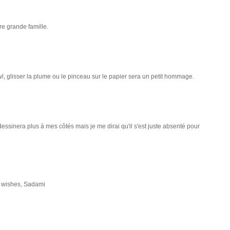
re grande famille.
awl, glisser la plume ou le pinceau sur le papier sera un petit hommage.
essinera plus à mes côtés mais je me dirai qu'il s'est juste absenté pour
st wishes, Sadami