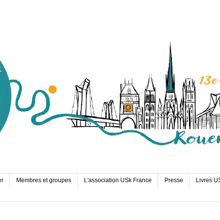
er
Membres et groupes
L'association USk France
Presse
Livres U