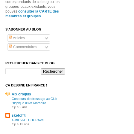
correspondants de ce blog ou les
groupes locaux existants, vous
pouvez
consulter la CARTE des
membres et groupes
S’ABONNER AU BLOG
Articles
Commentaires
RECHERCHER DANS CE BLOG
ÇA DESSINE EN FRANCE !
Aix croquis
Concours de dressage au Club
Hippique d'Aix-Marseille
Il y a 9 ans
sketch'ti
42nd SKETCHCRAWL
Il y a 12 ans