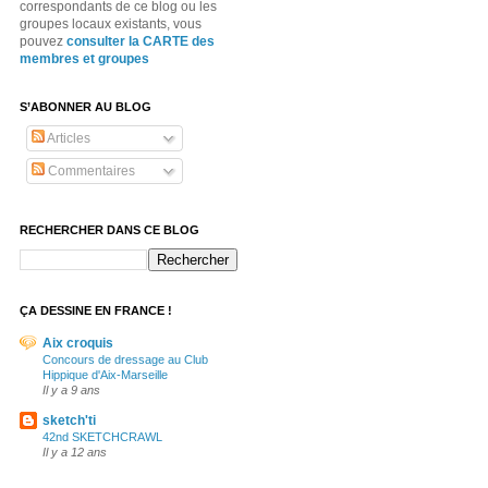
correspondants de ce blog ou les
groupes locaux existants, vous
pouvez
consulter la CARTE des
membres et groupes
S’ABONNER AU BLOG
Articles
Commentaires
RECHERCHER DANS CE BLOG
ÇA DESSINE EN FRANCE !
Aix croquis
Concours de dressage au Club
Hippique d'Aix-Marseille
Il y a 9 ans
sketch'ti
42nd SKETCHCRAWL
Il y a 12 ans