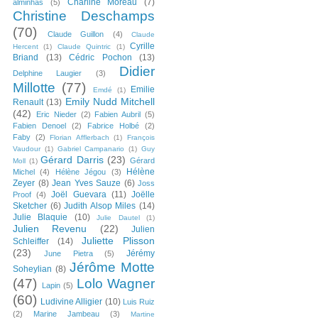
Charline Moreau
(7)
alminhas
(5)
Christine Deschamps
(70)
Claude Guillon
(4)
Claude
Cyrille
Hercent
(1)
Claude Quintric
(1)
Briand
(13)
Cédric Pochon
(13)
Didier
Delphine Laugier
(3)
Millotte
(77)
Emilie
Emdé
(1)
Emily Nudd Mitchell
Renault
(13)
(42)
Eric Nieder
(2)
Fabien Aubril
(5)
Fabien Denoel
(2)
Fabrice Holbé
(2)
Faby
(2)
Florian Afflerbach
(1)
François
Vaudour
(1)
Gabriel Campanario
(1)
Guy
Gérard Darris
(23)
Gérard
Moll
(1)
Hélène
Michel
(4)
Hélène Jégou
(3)
Zeyer
(8)
Jean Yves Sauze
(6)
Joss
Joël Guevara
(11)
Joëlle
Proof
(4)
Sketcher
(6)
Judith Alsop Miles
(14)
Julie Blaquie
(10)
Julie Dautel
(1)
Julien Revenu
(22)
Julien
Juliette Plisson
Schleiffer
(14)
(23)
Jérémy
June Pietra
(5)
Jérôme Motte
Soheylian
(8)
(47)
Lolo Wagner
Lapin
(5)
(60)
Ludivine Alligier
(10)
Luis Ruiz
(2)
Marine Jambeau
(3)
Martine