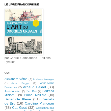
LE LIVRE FRANCOPHONE
par Gabriel Campanario - Editions
Eyrolles
QUI
Alexandre Véron
(7)
Andreas Koeniger
Anne-Marie
(1)
Anna Regge
(1)
Arnaud Heidet
(33)
Desternes
(2)
Bertrand
Astrid Adelizzi
(5)
Ben Bert
(4)
Misischi
(9)
Bruno Mollière
(10)
Bénédicte Klène
(31)
Carnets
de Bru
(16)
Caroline Manceau
(38)
Cat Gout
(32)
Celestinha das