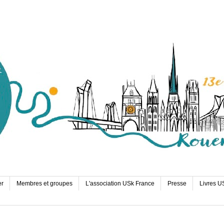
er
Membres et groupes
L'association USk France
Presse
Livres U