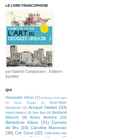
LE LIVRE FRANCOPHONE
par Gabriel Campanario - Editions
Eyrolles
QUI
Alexandre Véron
(7)
Andreas Koeniger
Anne-Marie
(1)
Anna Regge
(1)
Arnaud Heidet
(33)
Desternes
(2)
Bertrand
Astrid Adelizzi
(5)
Ben Bert
(4)
Misischi
(9)
Bruno Mollière
(10)
Bénédicte Klène
(31)
Carnets
de Bru
(16)
Caroline Manceau
(38)
Cat Gout
(32)
Celestinha das