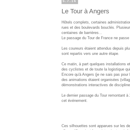
5.7.16
Le Tour à Angers
Hôtels complets, certaines administrati
rues et des boulevards bouclés. Plusieu
centaines de barrières...
Le passage du Tour de France ne passe 
Les coureurs étaient attendus depuis plus
sont repartis vers une autre étape.
Ce matin, à part quelques installations e
des cyclistes et de toute la logistique q
Encore qu'à Angers (je ne sais pas pour l
des animations étaient organisées (villag
démonstrations interactives de disciplines
Le dernier passage du Tour remontant à 2
cet événement.
Ces silhouettes sont apparues sur les de