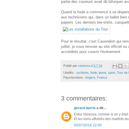
partie des coureurs avait dû bifurquer ava
Quand la foule a commencé à se disperser,
aux techniciens qui, dans un ballet bien 
papiers. Les derniers tee-shirts, casquet
Pour le résultat, c'est Cavendish qui rem
juillet, je vous renvoie au site officiel
accrédités pour couvrir l'événement.
Publié par
vanessa
à
5.7.16
Libellés :
cyclistes
,
foule
,
jaune
,
sport
,
Tour de
Pays/territoire :
Angers, France
3 commentaires:
gerard darris
a dit…
Extra Vanessa, comme si on y était 
Et les lions affublés des maillots du t
05/07/2016 22:00