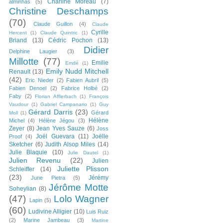
Charline Moreau
(7)
alminhas
(5)
Christine Deschamps
(70)
Claude Guillon
(4)
Claude
Cyrille
Hercent
(1)
Claude Quintric
(1)
Briand
(13)
Cédric Pochon
(13)
Didier
Delphine Laugier
(3)
Millotte
(77)
Emilie
Emdé
(1)
Emily Nudd Mitchell
Renault
(13)
(42)
Eric Nieder
(2)
Fabien Aubril
(5)
Fabien Denoel
(2)
Fabrice Holbé
(2)
Faby
(2)
Florian Afflerbach
(1)
François
Vaudour
(1)
Gabriel Campanario
(1)
Guy
Gérard Darris
(23)
Gérard
Moll
(1)
Hélène
Michel
(4)
Hélène Jégou
(3)
Zeyer
(8)
Jean Yves Sauze
(6)
Joss
Joël Guevara
(11)
Joëlle
Proof
(4)
Sketcher
(6)
Judith Alsop Miles
(14)
Julie Blaquie
(10)
Julie Dautel
(1)
Julien Revenu
(22)
Julien
Juliette Plisson
Schleiffer
(14)
(23)
Jérémy
June Pietra
(5)
Jérôme Motte
Soheylian
(8)
(47)
Lolo Wagner
Lapin
(5)
(60)
Ludivine Alligier
(10)
Luis Ruiz
(2)
Marine Jambeau
(3)
Martine