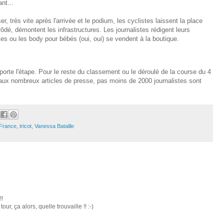
nt...
 très vite après l'arrivée et le podium, les cyclistes laissent la place
rôdé, démontent les infrastructures. Les journalistes rédigent leurs
tes ou les body pour bébés (oui, oui) se vendent à la boutique.
porte l'étape. Pour le reste du classement ou le déroulé de la course du 4
 ou aux nombreux articles de presse, pas moins de 2000 journalistes sont
 France
,
tricot
,
Vanessa Bataille
!!
our, ça alors, quelle trouvaille !! :-)