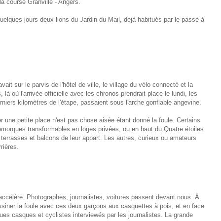
 la course Granville - Angers.
elques jours deux lions du Jardin du Mail, déjà habitués par le passé à
vait sur le parvis de l'hôtel de ville, le village du vélo connecté et la
, là où l'arrivée officielle avec les chronos prendrait place le lundi, les
niers kilomètres de l'étape, passaient sous l'arche gonflable angevine.
er une petite place n'est pas chose aisée étant donné la foule. Certains
-remorques transformables en loges privées, ou en haut du Quatre étoiles
terrasses et balcons de leur appart. Les autres, curieux ou amateurs
rières.
s'accélère. Photographes, journalistes, voitures passent devant nous. À
dessiner la foule avec ces deux garçons aux casquettes à pois, et en face
lques casques et cyclistes interviewés par les journalistes. La grande