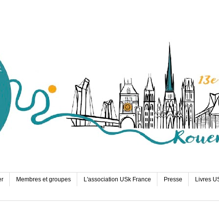
er
Membres et groupes
L'association USk France
Presse
Livres U