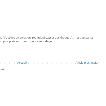
e "c'est des alcoolos qui regardent passer des drogués"... mais vu par la
p plus plaisant. bravo pour ce reportage !
Accueil
Article plus ancien
om)