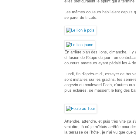
elles préfiguraient le sprint qui a terminé
Les mêmes couleurs habillaient depuis qu
se parer de tricots.
En arrière plan des lions, dimanche, il y a
diffusion de l'étape du jour ; en contrebas
coureurs amateurs ayant pédalé les 4 der
Lundi, fin d'après-midi, essayer de trouv
sont installés sur les gradins, les semi
angevin du boulevard Foch, d'autres aux 
plus éclairés, se massent le long des bar
Attendre, attendre, et puis très vite ça 
vrai dire, là où je m'étais arrêtée pour 
la terrasse de l'hôtel, je n'ai vu que que