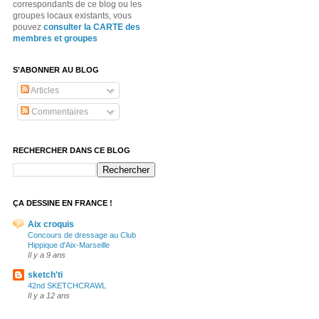
correspondants de ce blog ou les
groupes locaux existants, vous
pouvez
consulter la CARTE des
membres et groupes
S’ABONNER AU BLOG
Articles
Commentaires
RECHERCHER DANS CE BLOG
ÇA DESSINE EN FRANCE !
Aix croquis
Concours de dressage au Club
Hippique d'Aix-Marseille
Il y a 9 ans
sketch'ti
42nd SKETCHCRAWL
Il y a 12 ans