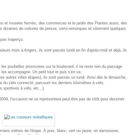
ons et musées fermés, des commerces et le jardin des Plantes aussi, des
rs dizaines de voitures de presse, semi-remorques et sûrement quelques
pas inaperçu.
ieurs mois à Angers, ils sont passés lundi en fin d'après-midi et déjà, ils
t les poubelles provisoires sur le boulevard, il ne reste rien du passage
ui les accompagne. Un petit tour et puis s'en va.
es autres villes étapes), ils sont passés un lundi. Ainsi dès le dimanche,
e du vélo connecté, parcourir les derniers kilomètres à vélo,
 sportives à vélo, etc...).
004, l'occasion ne se représentera peut-être pas de sitôt pour dessiner
rniers mètres de l'étape. À pois, blanc, vert ou jaune, en danseuses,