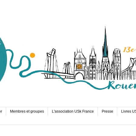
er
Membres et groupes
L'association USk France
Presse
Livres U