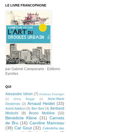
LE LIVRE FRANCOPHONE
par Gabriel Campanario - Editions
Eyrolles
QUI
Alexandre Véron
(7)
Andreas Koeniger
Anne-Marie
(1)
Anna Regge
(1)
Arnaud Heidet
(33)
Desternes
(2)
Bertrand
Astrid Adelizzi
(5)
Ben Bert
(4)
Misischi
(9)
Bruno Mollière
(10)
Bénédicte Klène
(31)
Carnets
de Bru
(16)
Caroline Manceau
(38)
Cat Gout
(32)
Celestinha das