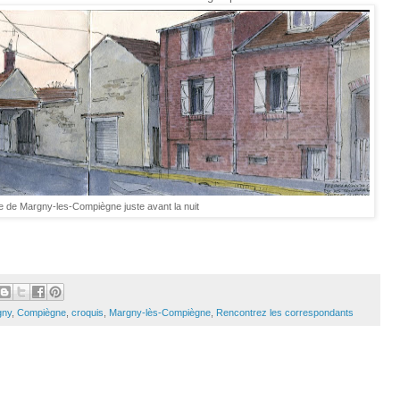
e de Margny-les-Compiègne juste avant la nuit
gny
,
Compiègne
,
croquis
,
Margny-lès-Compiègne
,
Rencontrez les correspondants