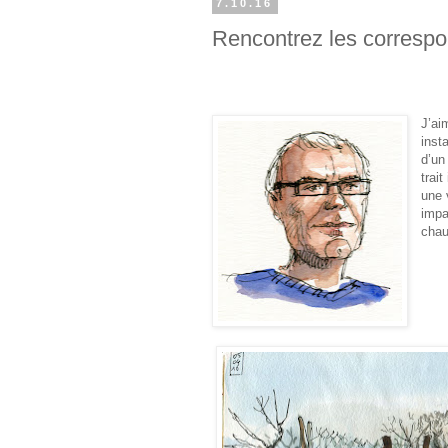
7.10.16
Rencontrez les corresp
J’ai
inst
d’un
trai
une 
impa
chau