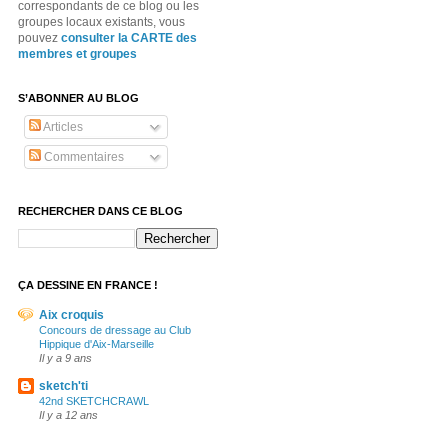
correspondants de ce blog ou les
groupes locaux existants, vous
pouvez
consulter la CARTE des
membres et groupes
S’ABONNER AU BLOG
Articles
Commentaires
RECHERCHER DANS CE BLOG
ÇA DESSINE EN FRANCE !
Aix croquis
Concours de dressage au Club
Hippique d'Aix-Marseille
Il y a 9 ans
sketch'ti
42nd SKETCHCRAWL
Il y a 12 ans