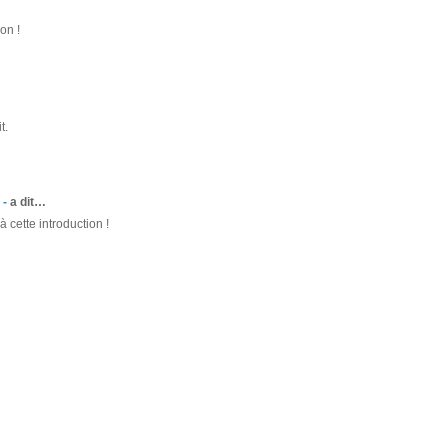
on !
t.
 -
a dit…
à cette introduction !