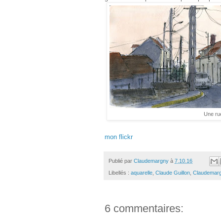
Une ru
mon flickr
Publié par
Claudemargny
à
7.10.16
Libellés :
aquarelle
,
Claude Guillon
,
Claudemar
6 commentaires: