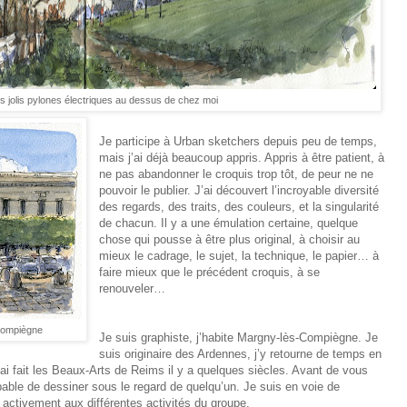
ès jolis pylones électriques au dessus de chez moi
Je participe à Urban sketchers depuis peu de temps,
mais j’ai déjà beaucoup appris. Appris à être patient, à
ne pas abandonner le croquis trop tôt, de peur ne ne
pouvoir le publier. J’ai découvert l’incroyable diversité
des regards, des traits, des couleurs, et la singularité
de chacun. Il y a une émulation certaine, quelque
chose qui pousse à être plus original, à choisir au
mieux le cadrage, le sujet, la technique, le papier… à
faire mieux que le précédent croquis, à se
renouveler…
 Compiègne
Je suis graphiste, j’habite Margny-lès-Compiègne. Je
suis originaire des Ardennes, j’y retourne de temps en
i fait les Beaux-Arts de Reims il y a quelques siècles. Avant de vous
pable de dessiner sous le regard de quelqu’un. Je suis en voie de
s activement aux différentes activités du groupe.