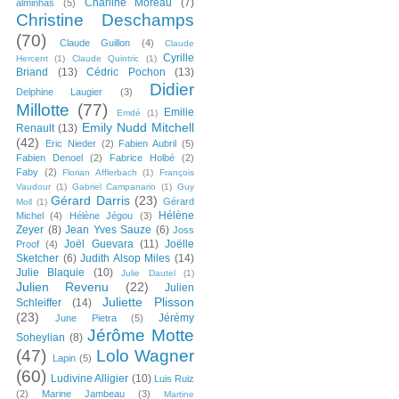
Charline Moreau
(7)
alminhas
(5)
Christine Deschamps
(70)
Claude Guillon
(4)
Claude
Cyrille
Hercent
(1)
Claude Quintric
(1)
Briand
(13)
Cédric Pochon
(13)
Didier
Delphine Laugier
(3)
Millotte
(77)
Emilie
Emdé
(1)
Emily Nudd Mitchell
Renault
(13)
(42)
Eric Nieder
(2)
Fabien Aubril
(5)
Fabien Denoel
(2)
Fabrice Holbé
(2)
Faby
(2)
Florian Afflerbach
(1)
François
Vaudour
(1)
Gabriel Campanario
(1)
Guy
Gérard Darris
(23)
Gérard
Moll
(1)
Hélène
Michel
(4)
Hélène Jégou
(3)
Zeyer
(8)
Jean Yves Sauze
(6)
Joss
Joël Guevara
(11)
Joëlle
Proof
(4)
Sketcher
(6)
Judith Alsop Miles
(14)
Julie Blaquie
(10)
Julie Dautel
(1)
Julien Revenu
(22)
Julien
Juliette Plisson
Schleiffer
(14)
(23)
Jérémy
June Pietra
(5)
Jérôme Motte
Soheylian
(8)
(47)
Lolo Wagner
Lapin
(5)
(60)
Ludivine Alligier
(10)
Luis Ruiz
(2)
Marine Jambeau
(3)
Martine