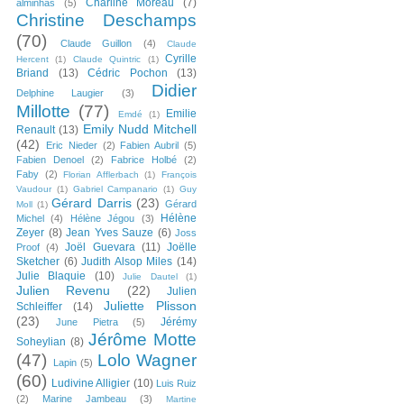
Charline Moreau
(7)
alminhas
(5)
Christine Deschamps
(70)
Claude Guillon
(4)
Claude
Cyrille
Hercent
(1)
Claude Quintric
(1)
Briand
(13)
Cédric Pochon
(13)
Didier
Delphine Laugier
(3)
Millotte
(77)
Emilie
Emdé
(1)
Emily Nudd Mitchell
Renault
(13)
(42)
Eric Nieder
(2)
Fabien Aubril
(5)
Fabien Denoel
(2)
Fabrice Holbé
(2)
Faby
(2)
Florian Afflerbach
(1)
François
Vaudour
(1)
Gabriel Campanario
(1)
Guy
Gérard Darris
(23)
Gérard
Moll
(1)
Hélène
Michel
(4)
Hélène Jégou
(3)
Zeyer
(8)
Jean Yves Sauze
(6)
Joss
Joël Guevara
(11)
Joëlle
Proof
(4)
Sketcher
(6)
Judith Alsop Miles
(14)
Julie Blaquie
(10)
Julie Dautel
(1)
Julien Revenu
(22)
Julien
Juliette Plisson
Schleiffer
(14)
(23)
Jérémy
June Pietra
(5)
Jérôme Motte
Soheylian
(8)
(47)
Lolo Wagner
Lapin
(5)
(60)
Ludivine Alligier
(10)
Luis Ruiz
(2)
Marine Jambeau
(3)
Martine