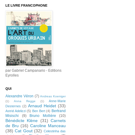
LE LIVRE FRANCOPHONE
par Gabriel Campanario - Editions
Eyrolles
QUI
Alexandre Véron
(7)
Andreas Koeniger
Anne-Marie
(1)
Anna Regge
(1)
Arnaud Heidet
(33)
Desternes
(2)
Bertrand
Astrid Adelizzi
(5)
Ben Bert
(4)
Misischi
(9)
Bruno Mollière
(10)
Bénédicte Klène
(31)
Carnets
de Bru
(16)
Caroline Manceau
(38)
Cat Gout
(32)
Celestinha das