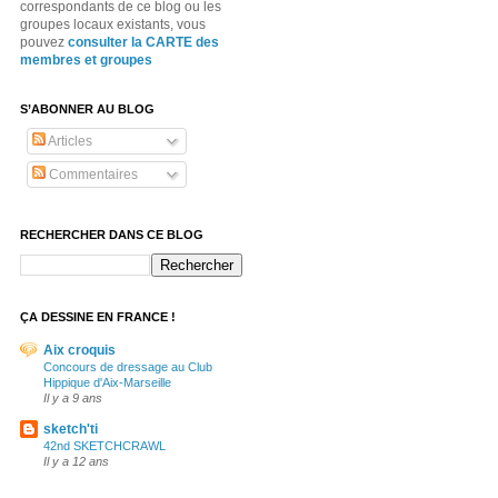
correspondants de ce blog ou les
groupes locaux existants, vous
pouvez
consulter la CARTE des
membres et groupes
S’ABONNER AU BLOG
Articles
Commentaires
RECHERCHER DANS CE BLOG
ÇA DESSINE EN FRANCE !
Aix croquis
Concours de dressage au Club
Hippique d'Aix-Marseille
Il y a 9 ans
sketch'ti
42nd SKETCHCRAWL
Il y a 12 ans