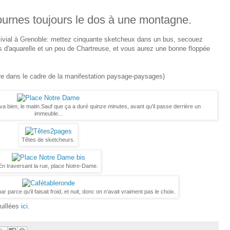
 tournes toujours le dos à une montagne.
ivial à Grenoble: mettez cinquante sketcheux dans un bus, secouez
es d'aquarelle et un peu de Chartreuse, et vous aurez une bonne floppée
sère dans le cadre de la manifestation paysage-paysages)
ui va bien, le matin.Sauf que ça a duré quinze minutes, avant qu'il passe derrière un
immeuble...
Têtes de sketcheurs.
En traversant la rue, place Notre-Dame.
r parce qu'il faisait froid, et nuit, donc on n'avait vraiment pas le choix.
ouillées
ici
.