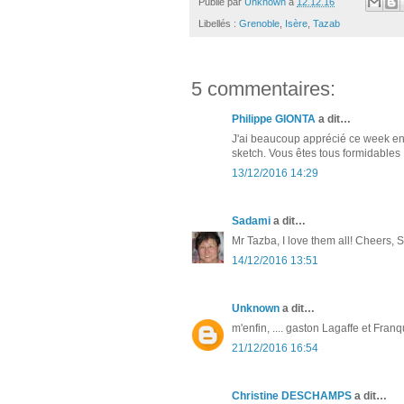
Publié par
Unknown
à
12.12.16
Libellés :
Grenoble
,
Isère
,
Tazab
5 commentaires:
Philippe GIONTA
a dit…
J'ai beaucoup apprécié ce week end,
sketch. Vous êtes tous formidables !
13/12/2016 14:29
Sadami
a dit…
Mr Tazba, I love them all! Cheers,
14/12/2016 13:51
Unknown
a dit…
m'enfin, .... gaston Lagaffe et Fran
21/12/2016 16:54
Christine DESCHAMPS
a dit…