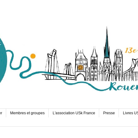
er
Membres et groupes
L'association USk France
Presse
Livres U