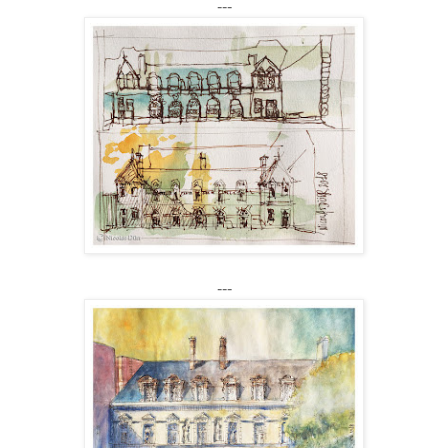
---
---