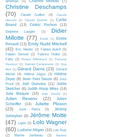
Charline Moreau
(7)
alminhas
(5)
Christine Deschamps
(70)
Claude Guillon
(4)
Claude
Cyrille
Hercent
(1)
Claude Quintric
(1)
Briand
(13)
Cédric Pochon
(13)
Didier
Delphine Laugier
(3)
Millotte
(77)
Emilie
Emdé
(1)
Emily Nudd Mitchell
Renault
(13)
(42)
Eric Nieder
(2)
Fabien Aubril
(5)
Fabien Denoel
(2)
Fabrice Holbé
(2)
Faby
(2)
Florian Afflerbach
(1)
François
Vaudour
(1)
Gabriel Campanario
(1)
Guy
Gérard Darris
(23)
Gérard
Moll
(1)
Hélène
Michel
(4)
Hélène Jégou
(3)
Zeyer
(8)
Jean Yves Sauze
(6)
Joss
Joël Guevara
(11)
Joëlle
Proof
(4)
Sketcher
(6)
Judith Alsop Miles
(14)
Julie Blaquie
(10)
Julie Dautel
(1)
Julien Revenu
(22)
Julien
Juliette Plisson
Schleiffer
(14)
(23)
Jérémy
June Pietra
(5)
Jérôme Motte
Soheylian
(8)
(47)
Lolo Wagner
Lapin
(5)
(60)
Ludivine Alligier
(10)
Luis Ruiz
(2)
Marine Jambeau
(3)
Martine