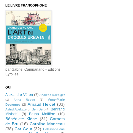
LE LIVRE FRANCOPHONE
par Gabriel Campanario - Editions
Eyrolles
QUI
Alexandre Véron
(7)
Andreas Koeniger
Anne-Marie
(1)
Anna Regge
(1)
Arnaud Heidet
(33)
Desternes
(2)
Bertrand
Astrid Adelizzi
(5)
Ben Bert
(4)
Misischi
(9)
Bruno Mollière
(10)
Bénédicte Klène
(31)
Carnets
de Bru
(16)
Caroline Manceau
(38)
Cat Gout
(32)
Celestinha das