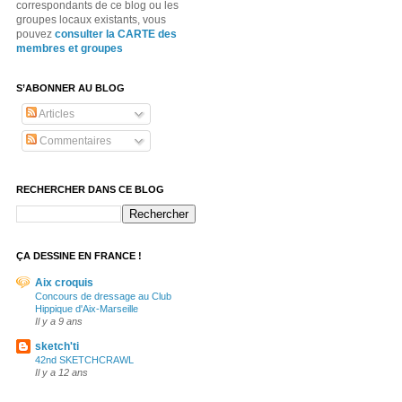
correspondants de ce blog ou les
groupes locaux existants, vous
pouvez
consulter la CARTE des
membres et groupes
S’ABONNER AU BLOG
Articles
Commentaires
RECHERCHER DANS CE BLOG
ÇA DESSINE EN FRANCE !
Aix croquis
Concours de dressage au Club
Hippique d'Aix-Marseille
Il y a 9 ans
sketch'ti
42nd SKETCHCRAWL
Il y a 12 ans