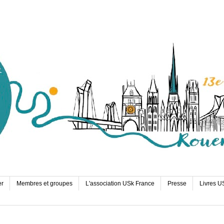
er
Membres et groupes
L'association USk France
Presse
Livres U