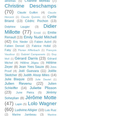
Charline Moreau
(7)
alminhas
(5)
Christine Deschamps
(70)
Claude Guillon
(4)
Claude
Cyrille
Hercent
(1)
Claude Quintric
(1)
Briand
(13)
Cédric Pochon
(13)
Didier
Delphine Laugier
(3)
Millotte
(77)
Emilie
Emdé
(1)
Emily Nudd Mitchell
Renault
(13)
(42)
Eric Nieder
(2)
Fabien Aubril
(5)
Fabien Denoel
(2)
Fabrice Holbé
(2)
Faby
(2)
Florian Afflerbach
(1)
François
Vaudour
(1)
Gabriel Campanario
(1)
Guy
Gérard Darris
(23)
Gérard
Moll
(1)
Hélène
Michel
(4)
Hélène Jégou
(3)
Zeyer
(8)
Jean Yves Sauze
(6)
Joss
Joël Guevara
(11)
Joëlle
Proof
(4)
Sketcher
(6)
Judith Alsop Miles
(14)
Julie Blaquie
(10)
Julie Dautel
(1)
Julien Revenu
(22)
Julien
Juliette Plisson
Schleiffer
(14)
(23)
Jérémy
June Pietra
(5)
Jérôme Motte
Soheylian
(8)
(47)
Lolo Wagner
Lapin
(5)
(60)
Ludivine Alligier
(10)
Luis Ruiz
(2)
Marine Jambeau
(3)
Martine