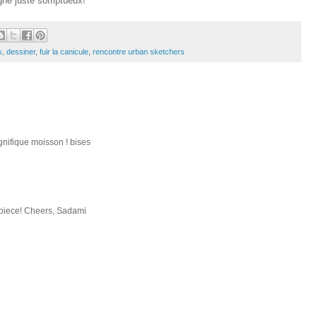
gne juste somptueux!
s
,
dessiner
,
fuir la canicule
,
rencontre urban sketchers
gnifique moisson ! bises
erpiece! Cheers, Sadami