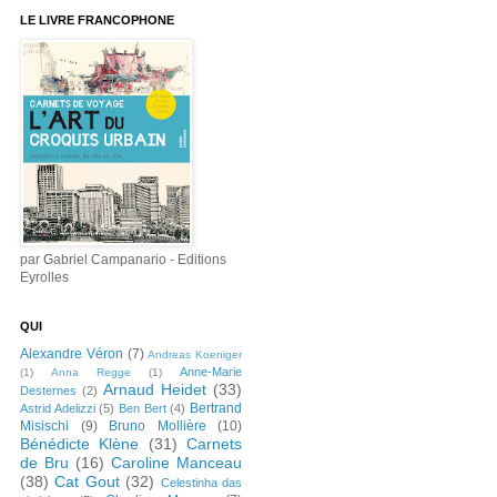
LE LIVRE FRANCOPHONE
par Gabriel Campanario - Editions
Eyrolles
QUI
Alexandre Véron
(7)
Andreas Koeniger
Anne-Marie
(1)
Anna Regge
(1)
Arnaud Heidet
(33)
Desternes
(2)
Bertrand
Astrid Adelizzi
(5)
Ben Bert
(4)
Misischi
(9)
Bruno Mollière
(10)
Bénédicte Klène
(31)
Carnets
de Bru
(16)
Caroline Manceau
(38)
Cat Gout
(32)
Celestinha das