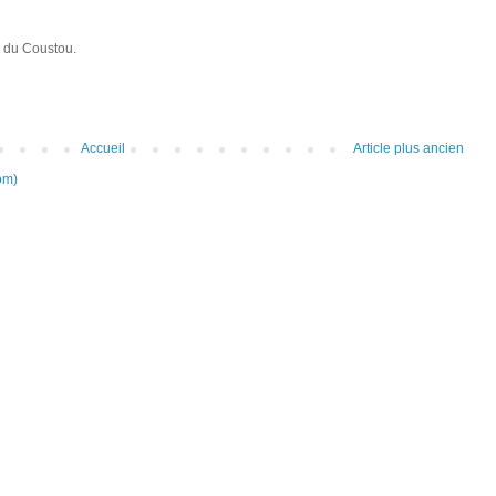
e du Coustou.
Accueil
Article plus ancien
om)