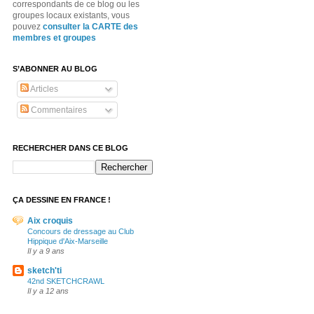
correspondants de ce blog ou les
groupes locaux existants, vous
pouvez
consulter la CARTE des
membres et groupes
S’ABONNER AU BLOG
Articles
Commentaires
RECHERCHER DANS CE BLOG
ÇA DESSINE EN FRANCE !
Aix croquis
Concours de dressage au Club
Hippique d'Aix-Marseille
Il y a 9 ans
sketch'ti
42nd SKETCHCRAWL
Il y a 12 ans