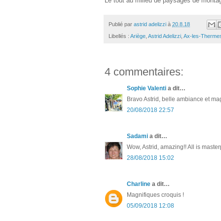
Le tout au milieu de paysages de monta
Publié par
astrid adelizzi
à
20.8.18
Libellés :
Ariège
,
Astrid Adelizzi
,
Ax-les-Therme
4 commentaires:
Sophie Valenti
a dit…
Bravo Astrid, belle ambiance et ma
20/08/2018 22:57
Sadami
a dit…
Wow, Astrid, amazing!! All is mast
28/08/2018 15:02
Charline
a dit…
Magnifiques croquis !
05/09/2018 12:08