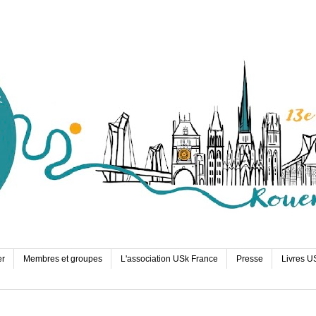
er
Membres et groupes
L'association USk France
Presse
Livres U