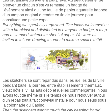
Les organisateurs avaient tout prévu. Au petit déjeuner de
bienvenue chacun s'est vu remettre un badge de
l'évènement ainsi qu'une feuille de papier aquarelle frappée
d'un tampon original à rendre en fin de journée pour
constituer une petite expo.
Everything was perfectly orgazined. The locals welcomed us
with a breakfast and distributed to everyone a badge, a map
and a stamped watercolor sheet of paper. We were all
invited to let one drawing in order to make a small exhibit.
Les sketchers se sont répandus dans les ruelles de la ville
pendant toute la journée, entre établissements thermaux,
vieux hôtels, villas arts déco et ruelles commerçantes. Nous
avons tout de même pris le temps de nous retrouver autour
d'un repas tout à fait convivial installé pour nous seuls sous
la colonnade du Casino.
Then the sketchers went through the city heading for old