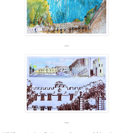
---
---