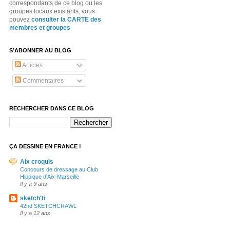
correspondants de ce blog ou les
groupes locaux existants, vous
pouvez
consulter la CARTE des
membres et groupes
S’ABONNER AU BLOG
Articles
Commentaires
RECHERCHER DANS CE BLOG
ÇA DESSINE EN FRANCE !
Aix croquis
Concours de dressage au Club
Hippique d'Aix-Marseille
Il y a 9 ans
sketch'ti
42nd SKETCHCRAWL
Il y a 12 ans