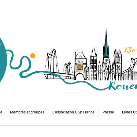
er
Membres et groupes
L'association USk France
Presse
Livres U