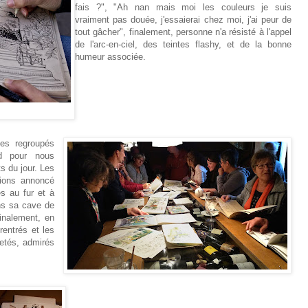
fais ?", "Ah nan mais moi les couleurs je suis
vraiment pas douée, j'essaierai chez moi, j'ai peur de
tout gâcher", finalement, personne n'a résisté à l'appel
de l'arc-en-ciel, des teintes flashy, et de la bonne
humeur associée.
es regroupés
rd pour nous
ts du jour. Les
vions annoncé
és au fur et à
ans sa cave de
Finalement, en
entrés et les
letés, admirés