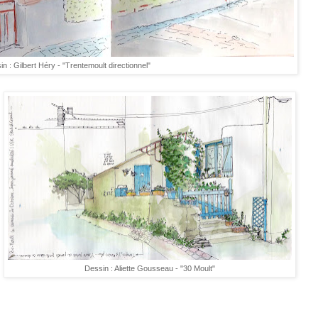
n : Gilbert Héry - "Trentemoult directionnel"
Dessin : Aliette Gousseau - "30 Moult"