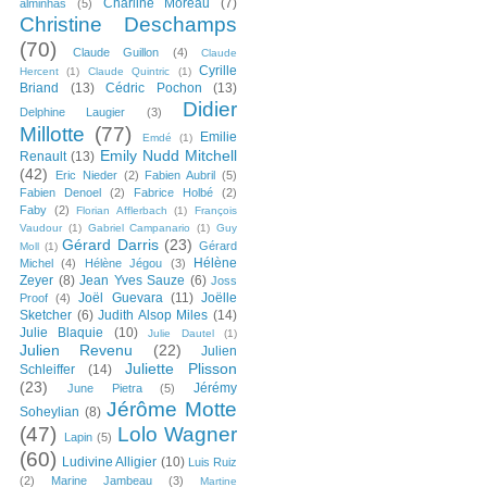
Charline Moreau
(7)
alminhas
(5)
Christine Deschamps
(70)
Claude Guillon
(4)
Claude
Cyrille
Hercent
(1)
Claude Quintric
(1)
Briand
(13)
Cédric Pochon
(13)
Didier
Delphine Laugier
(3)
Millotte
(77)
Emilie
Emdé
(1)
Emily Nudd Mitchell
Renault
(13)
(42)
Eric Nieder
(2)
Fabien Aubril
(5)
Fabien Denoel
(2)
Fabrice Holbé
(2)
Faby
(2)
Florian Afflerbach
(1)
François
Vaudour
(1)
Gabriel Campanario
(1)
Guy
Gérard Darris
(23)
Gérard
Moll
(1)
Hélène
Michel
(4)
Hélène Jégou
(3)
Zeyer
(8)
Jean Yves Sauze
(6)
Joss
Joël Guevara
(11)
Joëlle
Proof
(4)
Sketcher
(6)
Judith Alsop Miles
(14)
Julie Blaquie
(10)
Julie Dautel
(1)
Julien Revenu
(22)
Julien
Juliette Plisson
Schleiffer
(14)
(23)
Jérémy
June Pietra
(5)
Jérôme Motte
Soheylian
(8)
(47)
Lolo Wagner
Lapin
(5)
(60)
Ludivine Alligier
(10)
Luis Ruiz
(2)
Marine Jambeau
(3)
Martine