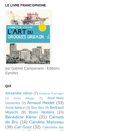
LE LIVRE FRANCOPHONE
par Gabriel Campanario - Editions
Eyrolles
QUI
Alexandre Véron
(7)
Andreas Koeniger
Anne-Marie
(1)
Anna Regge
(1)
Arnaud Heidet
(33)
Desternes
(2)
Bertrand
Astrid Adelizzi
(5)
Ben Bert
(4)
Misischi
(9)
Bruno Mollière
(10)
Bénédicte Klène
(31)
Carnets
de Bru
(16)
Caroline Manceau
(38)
Cat Gout
(32)
Celestinha das