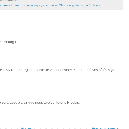
en Aubril
,
gare transatlantique
,
le véritable Cherbourg
,
théâtre à l'Italienne
herbourg !
USK Cherbourg. Au plaisir de venir dessiner et peindre à vos côtés si je
sera avec plaisir que nous t'accueillerons Nicolas.
Accueil
Article plus ancien