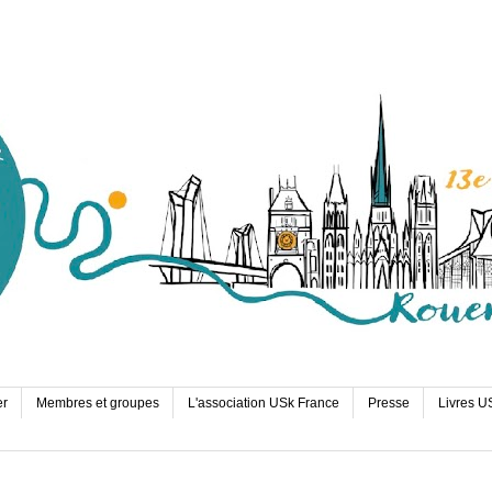
er
Membres et groupes
L'association USk France
Presse
Livres U