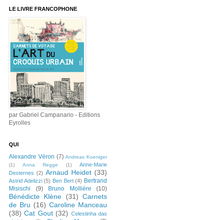
LE LIVRE FRANCOPHONE
par Gabriel Campanario - Editions
Eyrolles
QUI
Alexandre Véron
(7)
Andreas Koeniger
Anne-Marie
(1)
Anna Regge
(1)
Arnaud Heidet
(33)
Desternes
(2)
Bertrand
Astrid Adelizzi
(5)
Ben Bert
(4)
Misischi
(9)
Bruno Mollière
(10)
Bénédicte Klène
(31)
Carnets
de Bru
(16)
Caroline Manceau
(38)
Cat Gout
(32)
Celestinha das