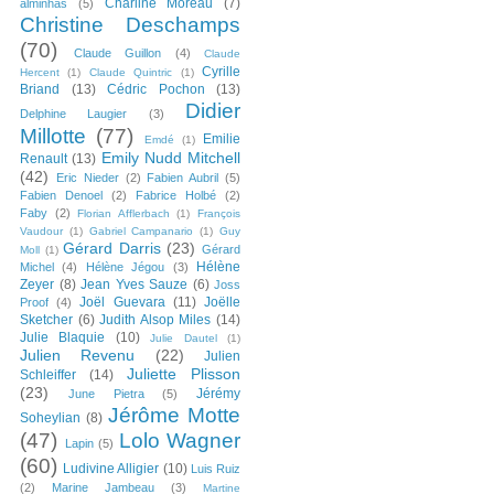
Charline Moreau
(7)
alminhas
(5)
Christine Deschamps
(70)
Claude Guillon
(4)
Claude
Cyrille
Hercent
(1)
Claude Quintric
(1)
Briand
(13)
Cédric Pochon
(13)
Didier
Delphine Laugier
(3)
Millotte
(77)
Emilie
Emdé
(1)
Emily Nudd Mitchell
Renault
(13)
(42)
Eric Nieder
(2)
Fabien Aubril
(5)
Fabien Denoel
(2)
Fabrice Holbé
(2)
Faby
(2)
Florian Afflerbach
(1)
François
Vaudour
(1)
Gabriel Campanario
(1)
Guy
Gérard Darris
(23)
Gérard
Moll
(1)
Hélène
Michel
(4)
Hélène Jégou
(3)
Zeyer
(8)
Jean Yves Sauze
(6)
Joss
Joël Guevara
(11)
Joëlle
Proof
(4)
Sketcher
(6)
Judith Alsop Miles
(14)
Julie Blaquie
(10)
Julie Dautel
(1)
Julien Revenu
(22)
Julien
Juliette Plisson
Schleiffer
(14)
(23)
Jérémy
June Pietra
(5)
Jérôme Motte
Soheylian
(8)
(47)
Lolo Wagner
Lapin
(5)
(60)
Ludivine Alligier
(10)
Luis Ruiz
(2)
Marine Jambeau
(3)
Martine