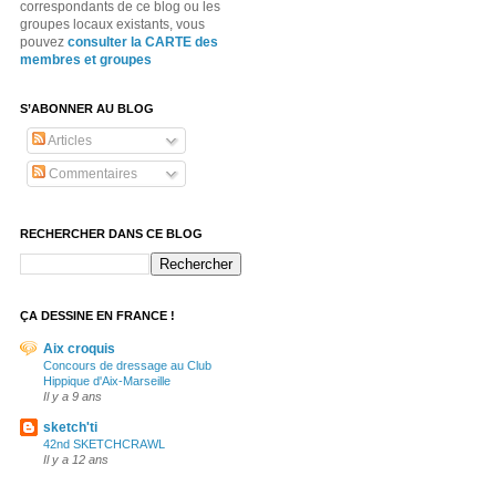
correspondants de ce blog ou les
groupes locaux existants, vous
pouvez
consulter la CARTE des
membres et groupes
S’ABONNER AU BLOG
Articles
Commentaires
RECHERCHER DANS CE BLOG
ÇA DESSINE EN FRANCE !
Aix croquis
Concours de dressage au Club
Hippique d'Aix-Marseille
Il y a 9 ans
sketch'ti
42nd SKETCHCRAWL
Il y a 12 ans