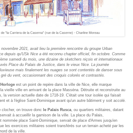
ée de "la Carriera de la Caserna" (rue de la Caserne) - Charline Moreau
novembre 2021, avait lieu la première rencontre du groupe Urban
ce depuis qu'USk Nice a été reconnu chapter officiel, fin octobre. Comme
ème samedi du mois, une dizaine de sketchers niçois et internationaux
uvés Place du Palais de Justice, dans le vieux Nice. La journée
pluvieuse mais finalement les nuages se sont contentés de danser sous
 gré du vent, occasionnant des croquis colorés et contrastés.
'Horloge
est un point de repère dans la ville de Nice, elle marque
 la vieille ville en arrivant de la place Masséna. Détruite et reconstruite au
s, la version actuelle date de 1718-19. C'était une tour isolée qui faisait
nt et à l'église Saint-Dominique avant qu'un autre bâtiment y soit accolé.
e clocher, on trouve donc
le Palais Rusca
, ou quartiers militaires, datant
servait à accueillir la garnison de la ville. La place du Palais,
 nommée place Saint-Dominique, servait de place d'Armes jusqu'en
e les exercices militaires soient transférés sur un terrain acheté par les
nord de la ville.