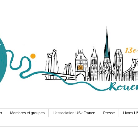
er
Membres et groupes
L'association USk France
Presse
Livres U