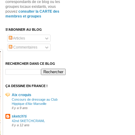
correspondants de ce blog ou les
groupes locaux existants, vous
pouvez
consulter la CARTE des
membres et groupes
S’ABONNER AU BLOG
Articles
Commentaires
RECHERCHER DANS CE BLOG
ÇA DESSINE EN FRANCE !
Aix croquis
Concours de dressage au Club
Hippique d'Aix-Marseille
Il y a 9 ans
sketch'ti
42nd SKETCHCRAWL
Il y a 12 ans