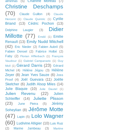
Charline Moreau
(7)
alminhas
(5)
Christine Deschamps
(70)
Claude Guillon
(4)
Claude
Cyrille
Hercent
(1)
Claude Quintric
(1)
Briand
(13)
Cédric Pochon
(13)
Didier
Delphine Laugier
(3)
Millotte
(77)
Emilie
Emdé
(1)
Emily Nudd Mitchell
Renault
(13)
(42)
Eric Nieder
(2)
Fabien Aubril
(5)
Fabien Denoel
(2)
Fabrice Holbé
(2)
Faby
(2)
Florian Afflerbach
(1)
François
Vaudour
(1)
Gabriel Campanario
(1)
Guy
Gérard Darris
(23)
Gérard
Moll
(1)
Hélène
Michel
(4)
Hélène Jégou
(3)
Zeyer
(8)
Jean Yves Sauze
(6)
Joss
Joël Guevara
(11)
Joëlle
Proof
(4)
Sketcher
(6)
Judith Alsop Miles
(14)
Julie Blaquie
(10)
Julie Dautel
(1)
Julien Revenu
(22)
Julien
Juliette Plisson
Schleiffer
(14)
(23)
Jérémy
June Pietra
(5)
Jérôme Motte
Soheylian
(8)
(47)
Lolo Wagner
Lapin
(5)
(60)
Ludivine Alligier
(10)
Luis Ruiz
(2)
Marine Jambeau
(3)
Martine