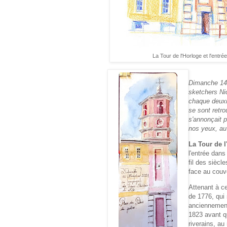
La Tour de l'Horloge et l'entr
Dimanche 14 
sketchers Ni
chaque deuxi
se sont retro
s'annonçait 
nos yeux, au
La Tour de l
l'entrée dans
fil des siècle
face au couve
Attenant à c
de 1776, qui 
anciennement
1823 avant qu
riverains, au 