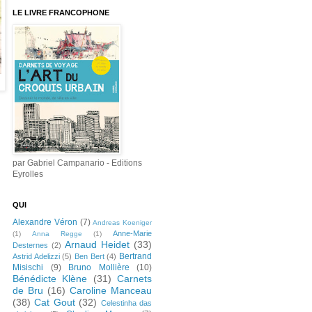
LE LIVRE FRANCOPHONE
par Gabriel Campanario - Editions
Eyrolles
QUI
Alexandre Véron
(7)
Andreas Koeniger
Anne-Marie
(1)
Anna Regge
(1)
Arnaud Heidet
(33)
Desternes
(2)
Bertrand
Astrid Adelizzi
(5)
Ben Bert
(4)
Misischi
(9)
Bruno Mollière
(10)
Bénédicte Klène
(31)
Carnets
de Bru
(16)
Caroline Manceau
(38)
Cat Gout
(32)
Celestinha das