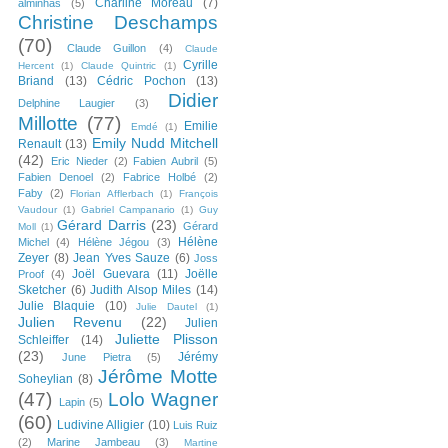
Charline Moreau
(7)
alminhas
(5)
Christine Deschamps
(70)
Claude Guillon
(4)
Claude
Cyrille
Hercent
(1)
Claude Quintric
(1)
Briand
(13)
Cédric Pochon
(13)
Didier
Delphine Laugier
(3)
Millotte
(77)
Emilie
Emdé
(1)
Emily Nudd Mitchell
Renault
(13)
(42)
Eric Nieder
(2)
Fabien Aubril
(5)
Fabien Denoel
(2)
Fabrice Holbé
(2)
Faby
(2)
Florian Afflerbach
(1)
François
Vaudour
(1)
Gabriel Campanario
(1)
Guy
Gérard Darris
(23)
Gérard
Moll
(1)
Hélène
Michel
(4)
Hélène Jégou
(3)
Zeyer
(8)
Jean Yves Sauze
(6)
Joss
Joël Guevara
(11)
Joëlle
Proof
(4)
Sketcher
(6)
Judith Alsop Miles
(14)
Julie Blaquie
(10)
Julie Dautel
(1)
Julien Revenu
(22)
Julien
Juliette Plisson
Schleiffer
(14)
(23)
Jérémy
June Pietra
(5)
Jérôme Motte
Soheylian
(8)
(47)
Lolo Wagner
Lapin
(5)
(60)
Ludivine Alligier
(10)
Luis Ruiz
(2)
Marine Jambeau
(3)
Martine