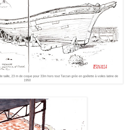
de taille, 23 m de coque pour 33m hors tout Tarzan grée en goélette à voiles latine de
1950