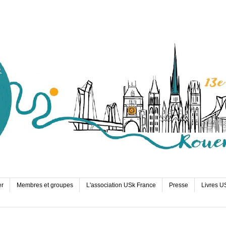
er
Membres et groupes
L'association USk France
Presse
Livres U