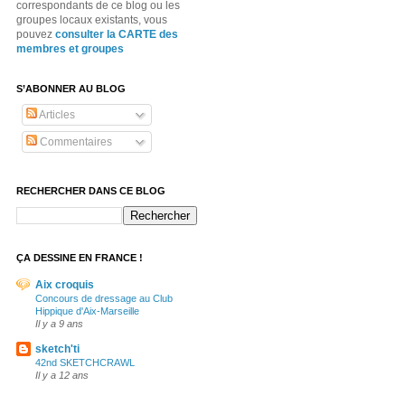
correspondants de ce blog ou les
groupes locaux existants, vous
pouvez
consulter la CARTE des
membres et groupes
S’ABONNER AU BLOG
Articles
Commentaires
RECHERCHER DANS CE BLOG
ÇA DESSINE EN FRANCE !
Aix croquis
Concours de dressage au Club
Hippique d'Aix-Marseille
Il y a 9 ans
sketch'ti
42nd SKETCHCRAWL
Il y a 12 ans