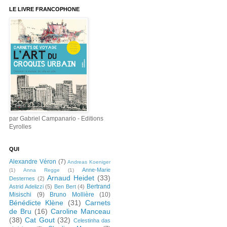
LE LIVRE FRANCOPHONE
par Gabriel Campanario - Editions
Eyrolles
QUI
Alexandre Véron
(7)
Andreas Koeniger
Anne-Marie
(1)
Anna Regge
(1)
Arnaud Heidet
(33)
Desternes
(2)
Bertrand
Astrid Adelizzi
(5)
Ben Bert
(4)
Misischi
(9)
Bruno Mollière
(10)
Bénédicte Klène
(31)
Carnets
de Bru
(16)
Caroline Manceau
(38)
Cat Gout
(32)
Celestinha das