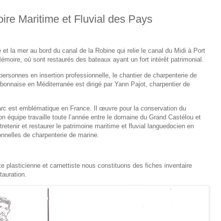
ire Maritime et Fluvial des Pays
 la mer au bord du canal de la Robine qui relie le canal du Midi à Port
 Mémoire, où sont restaurés des bateaux ayant un fort intérêt patrimonial.
personnes en insertion professionnelle, le chantier de charpenterie de
rbonnaise en Méditerranée est dirigé par Yann Pajot, charpentier de
arc est emblématique en France. Il œuvre pour la conservation du
Son équipe travaille toute l’année entre le domaine du Grand Castélou et
etenir et restaurer le patrimoine maritime et fluvial languedocien en
onnelles de charpenterie de marine.
plasticienne et carnettiste nous constituons des fiches inventaire
stauration.