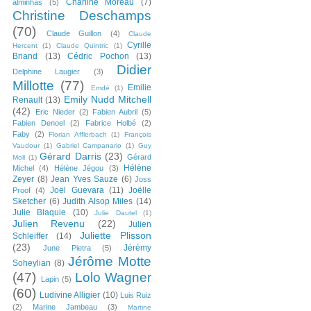
Charline Moreau
(7)
alminhas
(5)
Christine Deschamps
(70)
Claude Guillon
(4)
Claude
Cyrille
Hercent
(1)
Claude Quintric
(1)
Briand
(13)
Cédric Pochon
(13)
Didier
Delphine Laugier
(3)
Millotte
(77)
Emilie
Emdé
(1)
Emily Nudd Mitchell
Renault
(13)
(42)
Eric Nieder
(2)
Fabien Aubril
(5)
Fabien Denoel
(2)
Fabrice Holbé
(2)
Faby
(2)
Florian Afflerbach
(1)
François
Vaudour
(1)
Gabriel Campanario
(1)
Guy
Gérard Darris
(23)
Gérard
Moll
(1)
Hélène
Michel
(4)
Hélène Jégou
(3)
Zeyer
(8)
Jean Yves Sauze
(6)
Joss
Joël Guevara
(11)
Joëlle
Proof
(4)
Sketcher
(6)
Judith Alsop Miles
(14)
Julie Blaquie
(10)
Julie Dautel
(1)
Julien Revenu
(22)
Julien
Juliette Plisson
Schleiffer
(14)
(23)
Jérémy
June Pietra
(5)
Jérôme Motte
Soheylian
(8)
(47)
Lolo Wagner
Lapin
(5)
(60)
Ludivine Alligier
(10)
Luis Ruiz
(2)
Marine Jambeau
(3)
Martine