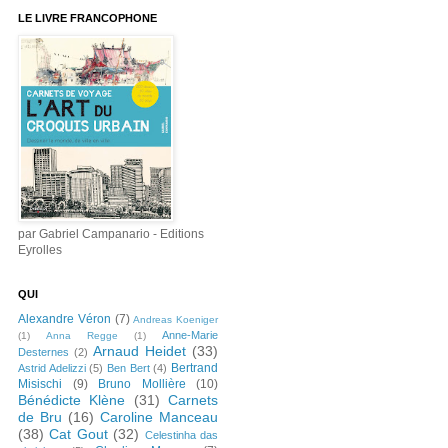
LE LIVRE FRANCOPHONE
par Gabriel Campanario - Editions
Eyrolles
QUI
Alexandre Véron
(7)
Andreas Koeniger
Anne-Marie
(1)
Anna Regge
(1)
Arnaud Heidet
(33)
Desternes
(2)
Bertrand
Astrid Adelizzi
(5)
Ben Bert
(4)
Misischi
(9)
Bruno Mollière
(10)
Bénédicte Klène
(31)
Carnets
de Bru
(16)
Caroline Manceau
(38)
Cat Gout
(32)
Celestinha das