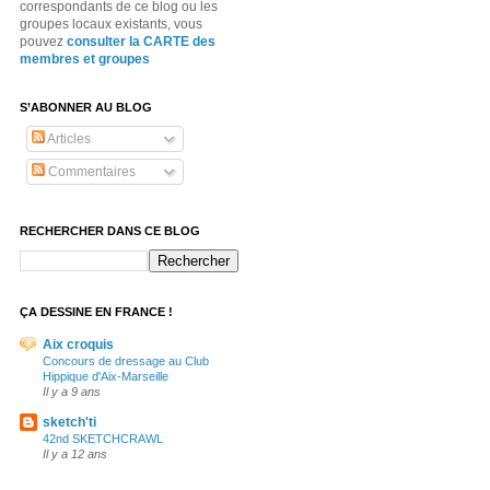
correspondants de ce blog ou les
groupes locaux existants, vous
pouvez
consulter la CARTE des
membres et groupes
S’ABONNER AU BLOG
Articles
Commentaires
RECHERCHER DANS CE BLOG
ÇA DESSINE EN FRANCE !
Aix croquis
Concours de dressage au Club
Hippique d'Aix-Marseille
Il y a 9 ans
sketch'ti
42nd SKETCHCRAWL
Il y a 12 ans