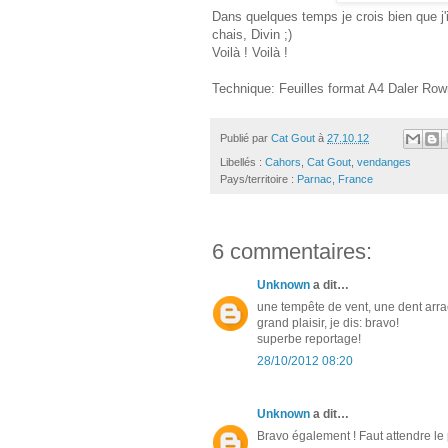
Dans quelques temps je crois bien que j'
chais, Divin ;)
Voilà ! Voilà !
Technique: Feuilles format A4 Daler Rown
Publié par
Cat Gout
à
27.10.12
Libellés :
Cahors
,
Cat Gout
,
vendanges
Pays/territoire :
Parnac, France
6 commentaires:
Unknown
a dit…
une tempête de vent, une dent arra
grand plaisir, je dis: bravo!
superbe reportage!
28/10/2012 08:20
Unknown
a dit…
Bravo également ! Faut attendre le 