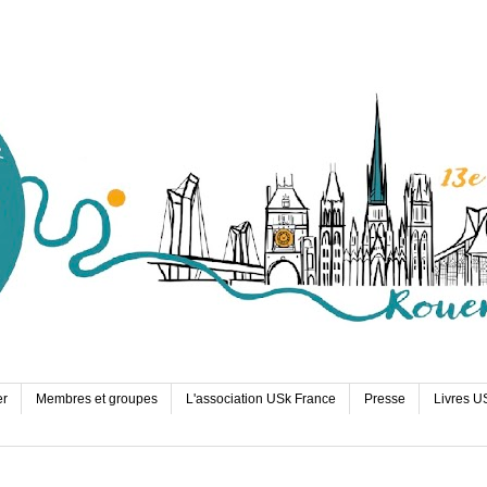
er
Membres et groupes
L'association USk France
Presse
Livres U