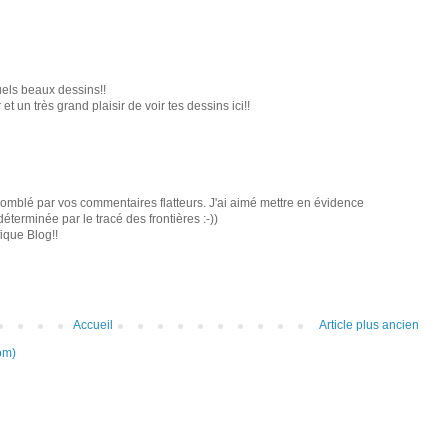
els beaux dessins!!
et un très grand plaisir de voir tes dessins ici!!
omblé par vos commentaires flatteurs. J'ai aimé mettre en évidence
terminée par le tracé des frontières :-))
ique Blog!!
Accueil
Article plus ancien
om)