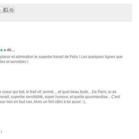
se
a dit…
plaisir et admiration le superbe travail de Feliu ! Les quelques lignes que
tes et sensibles !
coeur qui bat, le trait vif, animé,....et quel beau texte... De Paris, tu as
travail, superbe sensibilité, super humour, et quelle gourmandise... C'est
ur moi en tout cas. Alors un fort câlin à toi aussi :-).
 !