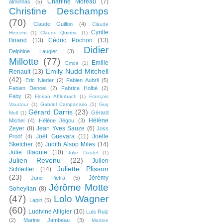
Charline Moreau
(7)
alminhas
(5)
Christine Deschamps
(70)
Claude Guillon
(4)
Claude
Cyrille
Hercent
(1)
Claude Quintric
(1)
Briand
(13)
Cédric Pochon
(13)
Didier
Delphine Laugier
(3)
Millotte
(77)
Emilie
Emdé
(1)
Emily Nudd Mitchell
Renault
(13)
(42)
Eric Nieder
(2)
Fabien Aubril
(5)
Fabien Denoel
(2)
Fabrice Holbé
(2)
Faby
(2)
Florian Afflerbach
(1)
François
Vaudour
(1)
Gabriel Campanario
(1)
Guy
Gérard Darris
(23)
Gérard
Moll
(1)
Hélène
Michel
(4)
Hélène Jégou
(3)
Zeyer
(8)
Jean Yves Sauze
(6)
Joss
Joël Guevara
(11)
Joëlle
Proof
(4)
Sketcher
(6)
Judith Alsop Miles
(14)
Julie Blaquie
(10)
Julie Dautel
(1)
Julien Revenu
(22)
Julien
Juliette Plisson
Schleiffer
(14)
(23)
Jérémy
June Pietra
(5)
Jérôme Motte
Soheylian
(8)
(47)
Lolo Wagner
Lapin
(5)
(60)
Ludivine Alligier
(10)
Luis Ruiz
(2)
Marine Jambeau
(3)
Martine