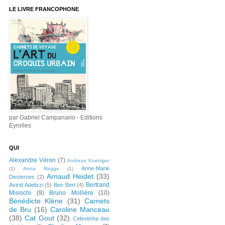
LE LIVRE FRANCOPHONE
par Gabriel Campanario - Editions
Eyrolles
QUI
Alexandre Véron
(7)
Andreas Koeniger
Anne-Marie
(1)
Anna Regge
(1)
Arnaud Heidet
(33)
Desternes
(2)
Bertrand
Astrid Adelizzi
(5)
Ben Bert
(4)
Misischi
(9)
Bruno Mollière
(10)
Bénédicte Klène
(31)
Carnets
de Bru
(16)
Caroline Manceau
(38)
Cat Gout
(32)
Celestinha das