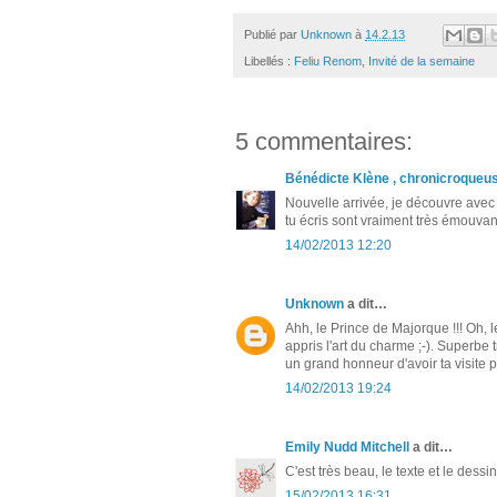
Publié par
Unknown
à
14.2.13
Libellés :
Feliu Renom
,
Invité de la semaine
5 commentaires:
Bénédicte Klène , chronicroqueu
Nouvelle arrivée, je découvre avec 
tu écris sont vraiment très émouvan
14/02/2013 12:20
Unknown
a dit…
Ahh, le Prince de Majorque !!! Oh, le 
appris l'art du charme ;-). Superbe 
un grand honneur d'avoir ta visite po
14/02/2013 19:24
Emily Nudd Mitchell
a dit…
C'est très beau, le texte et le dessin
15/02/2013 16:31