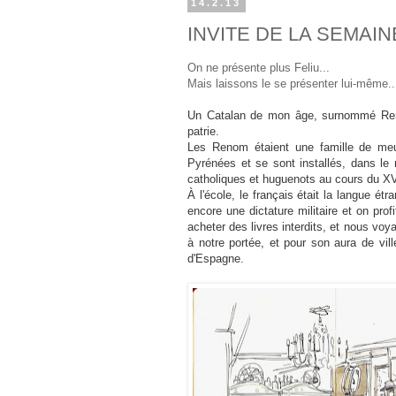
14.2.13
INVITE DE LA SEMAIN
On ne présente plus Feliu...
Mais laissons le se présenter lui-même..
Un Catalan de mon âge, surnommé Ren
patrie.
Les Renom étaient une famille de meun
Pyrénées et se sont installés, dans le m
catholiques et huguenots au cours du XVI
À l'école, le français était la langue ét
encore une dictature militaire et on prof
acheter des livres interdits, et nous voy
à notre portée, et pour son aura de vill
d'Espagne.