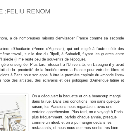
E :FELIU RENOM
.
om, a de nombreuses raisons d'envisager France comme sa seconde
iers d'Occitanie (Penne d'Agenais), qui ont migré à l'autre côté des
ême travail, sur la rive du Ripoll, à Sabadell, fuyant les guerres entre
 siècle (il me reste peu de souvenirs de l'époque).
rangère enseignée. Plus tard, étudiant à l'Université, en Espagne il y avait
itait de la proximité de la frontière avec la France pour voir des films et
agions à Paris pour son appel à être la première capitale du «monde libre»
e hôte des artistes, des écrivains et des politiques d'Amérique latine et
On a découvert la baguette et on a beaucoup mangé
dans la rue. Dans ces conditions, non sans quelque
raison, les Parisiens nous regardaient avec une
certaine appréhension. Plus tard, on a voyagé à Paris
plus fréquemment, parfois chaque année, presque
comme un rituel, et on a pu manger dedans les
restaurants, et nous nous sommes sentis très bien