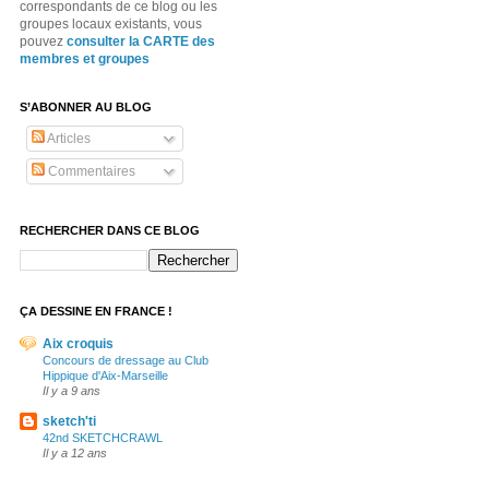
correspondants de ce blog ou les
groupes locaux existants, vous
pouvez
consulter la CARTE des
membres et groupes
S’ABONNER AU BLOG
Articles
Commentaires
RECHERCHER DANS CE BLOG
ÇA DESSINE EN FRANCE !
Aix croquis
Concours de dressage au Club
Hippique d'Aix-Marseille
Il y a 9 ans
sketch'ti
42nd SKETCHCRAWL
Il y a 12 ans