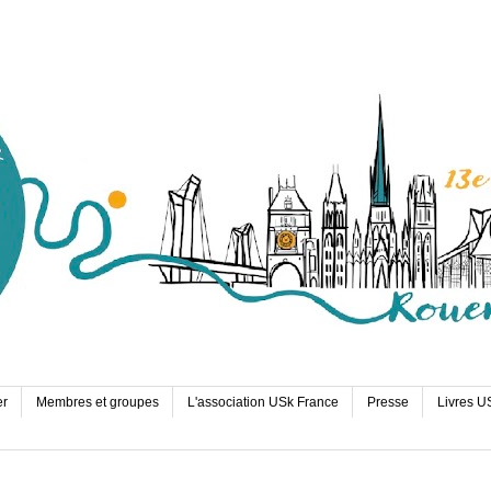
er
Membres et groupes
L'association USk France
Presse
Livres U