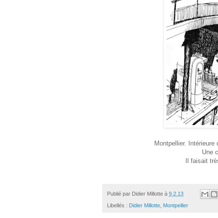
Montpellier. Intérieure
Une c
Il faisait 
Publié par
Didier Millotte
à
9.2.13
Libellés :
Didier Millotte
,
Montpellier