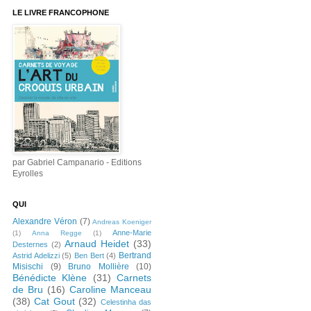
LE LIVRE FRANCOPHONE
par Gabriel Campanario - Editions
Eyrolles
QUI
Alexandre Véron
(7)
Andreas Koeniger
Anne-Marie
(1)
Anna Regge
(1)
Arnaud Heidet
(33)
Desternes
(2)
Bertrand
Astrid Adelizzi
(5)
Ben Bert
(4)
Misischi
(9)
Bruno Mollière
(10)
Bénédicte Klène
(31)
Carnets
de Bru
(16)
Caroline Manceau
(38)
Cat Gout
(32)
Celestinha das