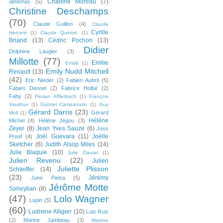
Charline Moreau
(7)
alminhas
(5)
Christine Deschamps
(70)
Claude Guillon
(4)
Claude
Cyrille
Hercent
(1)
Claude Quintric
(1)
Briand
(13)
Cédric Pochon
(13)
Didier
Delphine Laugier
(3)
Millotte
(77)
Emilie
Emdé
(1)
Emily Nudd Mitchell
Renault
(13)
(42)
Eric Nieder
(2)
Fabien Aubril
(5)
Fabien Denoel
(2)
Fabrice Holbé
(2)
Faby
(2)
Florian Afflerbach
(1)
François
Vaudour
(1)
Gabriel Campanario
(1)
Guy
Gérard Darris
(23)
Gérard
Moll
(1)
Hélène
Michel
(4)
Hélène Jégou
(3)
Zeyer
(8)
Jean Yves Sauze
(6)
Joss
Joël Guevara
(11)
Joëlle
Proof
(4)
Sketcher
(6)
Judith Alsop Miles
(14)
Julie Blaquie
(10)
Julie Dautel
(1)
Julien Revenu
(22)
Julien
Juliette Plisson
Schleiffer
(14)
(23)
Jérémy
June Pietra
(5)
Jérôme Motte
Soheylian
(8)
(47)
Lolo Wagner
Lapin
(5)
(60)
Ludivine Alligier
(10)
Luis Ruiz
(2)
Marine Jambeau
(3)
Martine