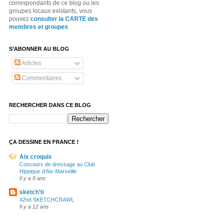
correspondants de ce blog ou les
groupes locaux existants, vous
pouvez
consulter la CARTE des
membres et groupes
S’ABONNER AU BLOG
Articles
Commentaires
RECHERCHER DANS CE BLOG
ÇA DESSINE EN FRANCE !
Aix croquis
Concours de dressage au Club
Hippique d'Aix-Marseille
Il y a 9 ans
sketch'ti
42nd SKETCHCRAWL
Il y a 12 ans