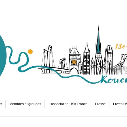
er
Membres et groupes
L'association USk France
Presse
Livres U