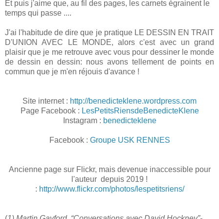
Et puis j'aime que, au fil des pages, les carnets égrainent le
temps qui passe ....
J'ai l'habitude de dire que je pratique LE DESSIN EN TRAIT
D'UNION AVEC LE MONDE, alors c'est avec un grand
plaisir que je me retrouve avec vous pour dessiner le monde
de dessin en dessin: nous avons tellement de points en
commun que je m'en réjouis d'avance !
Site internet :
http://benedicteklene.wordpress.com
Page Facebook :
LesPetitsRiensdeBenedicteKlene
Instagram :
benedicteklene
Facebook :
Groupe USK RENNES
Ancienne page sur Flickr, mais devenue inaccessible pour
l'auteur depuis 2019 !
:
http://www.flickr.com/photos/lespetitsriens/
(
1) Martin Gayford. “Conversations avec David Hockney”-