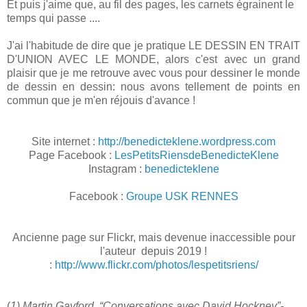
Et puis j'aime que, au fil des pages, les carnets égrainent le
temps qui passe ....
J'ai l'habitude de dire que je pratique LE DESSIN EN TRAIT
D'UNION AVEC LE MONDE, alors c'est avec un grand
plaisir que je me retrouve avec vous pour dessiner le monde
de dessin en dessin: nous avons tellement de points en
commun que je m'en réjouis d'avance !
Site internet :
http://benedicteklene.wordpress.com
Page Facebook :
LesPetitsRiensdeBenedicteKlene
Instagram :
benedicteklene
Facebook :
Groupe USK RENNES
Ancienne page sur Flickr, mais devenue inaccessible pour
l'auteur depuis 2019 !
:
http://www.flickr.com/photos/lespetitsriens/
(
1) Martin Gayford. “Conversations avec David Hockney”-