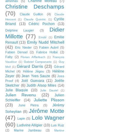
Charline Moreau
(7)
alminhas
(5)
Christine Deschamps
(70)
Claude Guillon
(4)
Claude
Cyrille
Hercent
(1)
Claude Quintric
(1)
Briand
(13)
Cédric Pochon
(13)
Didier
Delphine Laugier
(3)
Millotte
(77)
Emilie
Emdé
(1)
Emily Nudd Mitchell
Renault
(13)
(42)
Eric Nieder
(2)
Fabien Aubril
(5)
Fabien Denoel
(2)
Fabrice Holbé
(2)
Faby
(2)
Florian Afflerbach
(1)
François
Vaudour
(1)
Gabriel Campanario
(1)
Guy
Gérard Darris
(23)
Gérard
Moll
(1)
Hélène
Michel
(4)
Hélène Jégou
(3)
Zeyer
(8)
Jean Yves Sauze
(6)
Joss
Joël Guevara
(11)
Joëlle
Proof
(4)
Sketcher
(6)
Judith Alsop Miles
(14)
Julie Blaquie
(10)
Julie Dautel
(1)
Julien Revenu
(22)
Julien
Juliette Plisson
Schleiffer
(14)
(23)
Jérémy
June Pietra
(5)
Jérôme Motte
Soheylian
(8)
(47)
Lolo Wagner
Lapin
(5)
(60)
Ludivine Alligier
(10)
Luis Ruiz
(2)
Marine Jambeau
(3)
Martine