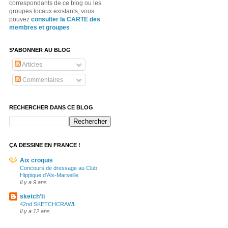
correspondants de ce blog ou les
groupes locaux existants, vous
pouvez
consulter la CARTE des
membres et groupes
S’ABONNER AU BLOG
Articles
Commentaires
RECHERCHER DANS CE BLOG
ÇA DESSINE EN FRANCE !
Aix croquis
Concours de dressage au Club
Hippique d'Aix-Marseille
Il y a 9 ans
sketch'ti
42nd SKETCHCRAWL
Il y a 12 ans