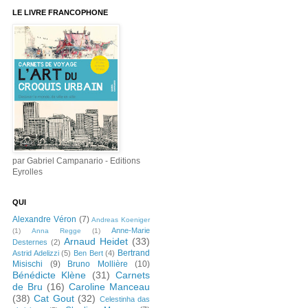
LE LIVRE FRANCOPHONE
par Gabriel Campanario - Editions
Eyrolles
QUI
Alexandre Véron
(7)
Andreas Koeniger
Anne-Marie
(1)
Anna Regge
(1)
Arnaud Heidet
(33)
Desternes
(2)
Bertrand
Astrid Adelizzi
(5)
Ben Bert
(4)
Misischi
(9)
Bruno Mollière
(10)
Bénédicte Klène
(31)
Carnets
de Bru
(16)
Caroline Manceau
(38)
Cat Gout
(32)
Celestinha das