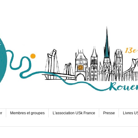
er
Membres et groupes
L'association USk France
Presse
Livres U