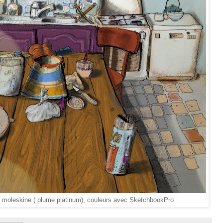
et moleskine ( plume platinum), couleurs avec SketchbookPro