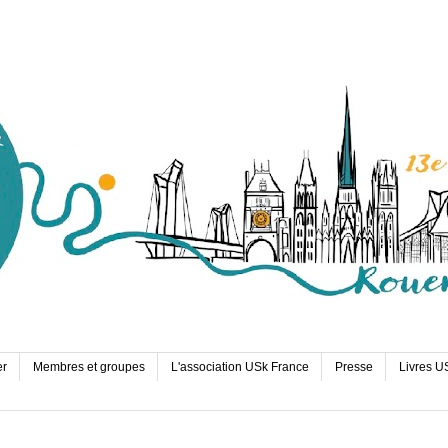
er
Membres et groupes
L'association USk France
Presse
Livres U