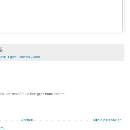
oquis
,
Eglise
,
Thomas Gillard
 si loin derrière ce bon gros tronc d'arbre.
Accueil
Article plus ancien
om)