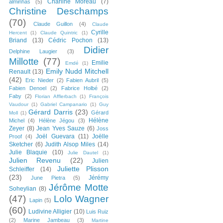
Charline Moreau
(7)
alminhas
(5)
Christine Deschamps
(70)
Claude Guillon
(4)
Claude
Cyrille
Hercent
(1)
Claude Quintric
(1)
Briand
(13)
Cédric Pochon
(13)
Didier
Delphine Laugier
(3)
Millotte
(77)
Emilie
Emdé
(1)
Emily Nudd Mitchell
Renault
(13)
(42)
Eric Nieder
(2)
Fabien Aubril
(5)
Fabien Denoel
(2)
Fabrice Holbé
(2)
Faby
(2)
Florian Afflerbach
(1)
François
Vaudour
(1)
Gabriel Campanario
(1)
Guy
Gérard Darris
(23)
Gérard
Moll
(1)
Hélène
Michel
(4)
Hélène Jégou
(3)
Zeyer
(8)
Jean Yves Sauze
(6)
Joss
Joël Guevara
(11)
Joëlle
Proof
(4)
Sketcher
(6)
Judith Alsop Miles
(14)
Julie Blaquie
(10)
Julie Dautel
(1)
Julien Revenu
(22)
Julien
Juliette Plisson
Schleiffer
(14)
(23)
Jérémy
June Pietra
(5)
Jérôme Motte
Soheylian
(8)
(47)
Lolo Wagner
Lapin
(5)
(60)
Ludivine Alligier
(10)
Luis Ruiz
(2)
Marine Jambeau
(3)
Martine