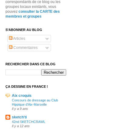
correspondants de ce blog ou les
groupes locaux existants, vous
pouvez
consulter la CARTE des
membres et groupes
S’ABONNER AU BLOG
Articles
Commentaires
RECHERCHER DANS CE BLOG
ÇA DESSINE EN FRANCE !
Aix croquis
Concours de dressage au Club
Hippique d'Aix-Marseille
Il y a 9 ans
sketch'ti
42nd SKETCHCRAWL
Il y a 12 ans