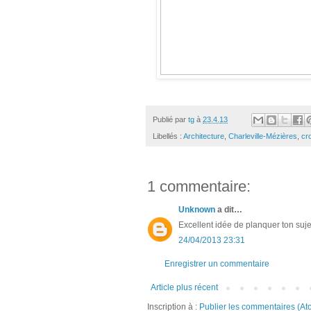
Publié par
tg
à
23.4.13
Libellés :
Architecture
,
Charleville-Mézières
,
cr
1 commentaire:
Unknown
a dit…
Excellent idée de planquer ton sujet
24/04/2013 23:31
Enregistrer un commentaire
Article plus récent
Inscription à :
Publier les commentaires (At