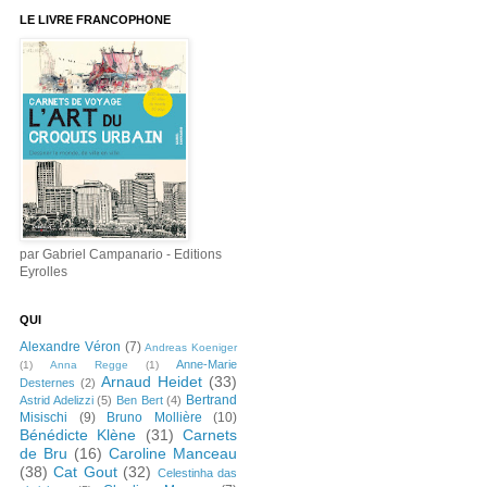
LE LIVRE FRANCOPHONE
par Gabriel Campanario - Editions
Eyrolles
QUI
Alexandre Véron
(7)
Andreas Koeniger
Anne-Marie
(1)
Anna Regge
(1)
Arnaud Heidet
(33)
Desternes
(2)
Bertrand
Astrid Adelizzi
(5)
Ben Bert
(4)
Misischi
(9)
Bruno Mollière
(10)
Bénédicte Klène
(31)
Carnets
de Bru
(16)
Caroline Manceau
(38)
Cat Gout
(32)
Celestinha das