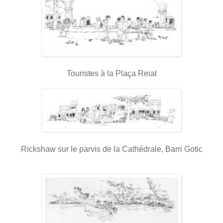
Touristes à la Plaça Reial
Rickshaw sur le parvis de la Cathédrale, Barri Gotic