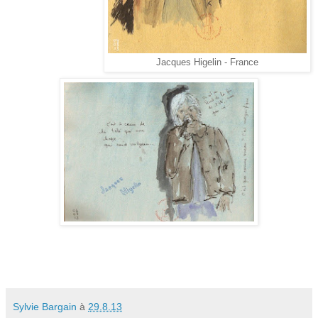
Jacques Higelin - France
Sylvie Bargain
à
29.8.13