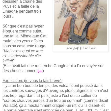
dessiner la chaîne des
Puys et la faille de la
Limagne pendant trois
jours .
S
ûr que c'est pas hyper
éloquent comme sujet,
une faille. Même que Cat
roulait des yeux affolés
sous sa casquette rouge
acolyte(1): Cat Gout
"Mais c'est quoi ce truc,
c'est indessinable c'te
faille!!"
(Elle avait fait une recherche Google qui a l'a envoyée sur
des choses comme
ça
.
)
Explication: (je vous la fais brève):
Il y a un bon bout de temps, des volcans ont poussé dans
les contrées sauvages d'Auvergne, plutôt alignés, si on n'est
pas trop regardant. Et puis juste à l'est de ce collier de
"crânes chauves percés d'un trou au sommet" (comme disait
Vialatte), ça a méchamment craqué -un rift, qu'ils disent- et
la partie orientale s'est enfoncée de bien, allez, 300 m. C'est