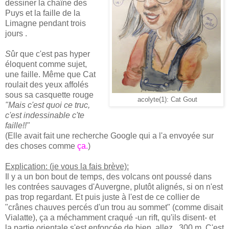
dessiner la chaîne des
Puys et la faille de la
Limagne pendant trois
jours .
S
ûr que c'est pas hyper
éloquent comme sujet,
une faille. Même que Cat
roulait des yeux affolés
sous sa casquette rouge
acolyte(1): Cat Gout
"Mais c'est quoi ce truc,
c'est indessinable c'te
faille!!"
(Elle avait fait une recherche Google qui a l'a envoyée sur
des choses comme
ça
.
)
Explication: (je vous la fais brève):
Il y a un bon bout de temps, des volcans ont poussé dans
les contrées sauvages d'Auvergne, plutôt alignés, si on n'est
pas trop regardant. Et puis juste à l'est de ce collier de
"crânes chauves percés d'un trou au sommet" (comme disait
Vialatte), ça a méchamment craqué -un rift, qu'ils disent- et
la partie orientale s'est enfoncée de bien, allez, 300 m. C'est